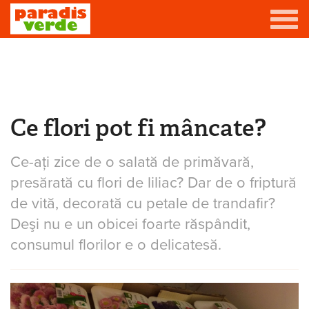
Mergi la conţinutul principal
Grădină
Livadă
Ce flori pot fi mâncate?
Eşti aici
Viță-de-vie
Casă
Ce-aţi zice de o salată de primăvară,
presărată cu flori de liliac? Dar de o friptură
Producători de vin
de vită, decorată cu petale de trandafir?
Deşi nu e un obicei foarte răspândit,
Promovează afacerea ta
consumul florilor e o delicatesă.
Contact