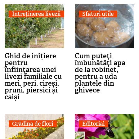
Întreținerea livezii
Sfaturi utile
Ghid de inițiere
Cum puteţi
pentru
îmbunătăţi apa
înființarea unei
de la robinet,
livezi familiale cu
pentru a uda
meri, peri, cireși,
plantele din
pruni, piersici și
ghivece
caiși
Grădina de flori
Editorial