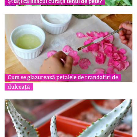
Știați că liliacul curăță tenul de pete?
Cum se glazurează petalele de trandafiri de
dulceață