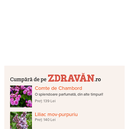
Cumpără de pe
.ro
Comte de Chambord
O splendoare parfumată, din alte timpuri!
Preț: 139 Lei
Liliac mov-purpuriu
Preț: 140 Lei