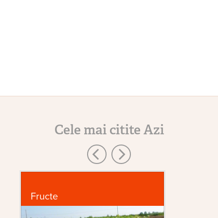
Cele mai citite Azi
Fructe
G