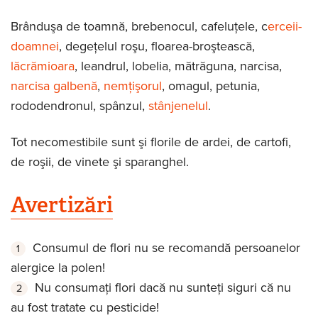
Brânduşa de toamnă, brebenocul, cafeluţele, c
erceii-
doamnei
, degeţelul roşu, floarea-broştească,
lăcrămioara
, leandrul, lobelia, mătrăguna, narcisa,
narcisa galbenă
,
nemţişorul
, omagul, petunia,
rododendronul, spânzul,
stânjenelul
.
Tot necomestibile sunt şi florile de ardei, de cartofi,
de roşii, de vinete şi sparanghel.
Avertizări
Consumul de flori nu se recomandă persoanelor
alergice la polen!
Nu consumaţi flori dacă nu sunteţi siguri că nu
au fost tratate cu pesticide!