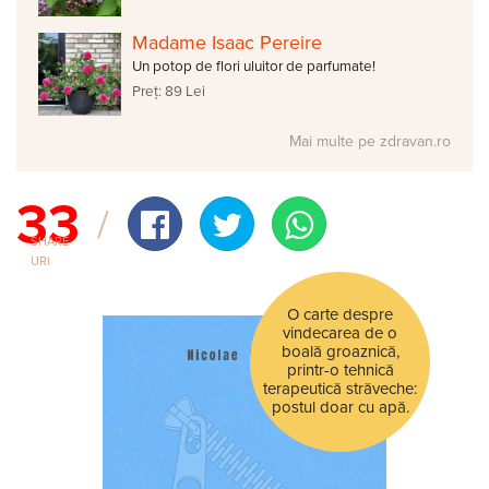
Madame Isaac Pereire
Un potop de flori uluitor de parfumate!
Preț: 89 Lei
Mai multe pe zdravan.ro
33
SHARE-
URI
O carte despre
vindecarea de o
boală groaznică,
printr-o tehnică
terapeutică străveche:
postul doar cu apă.