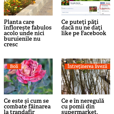
Planta care
Ce puteţi păţi
înflorește fabulos
dacă nu ne daţi
acolo unde nici
like pe Facebook
buruienile nu
cresc
Boli
Întreținerea livezii
Ce este și cum se
Ce e în neregulă
combate făinarea
cu pomii din
la trandafir
supermarket,