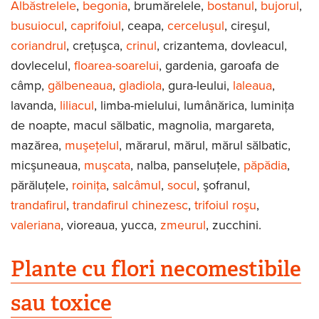
Albăstrelele
,
begonia
, brumărelele,
bostanul
,
bujorul
,
busuiocul
,
caprifoiul
, ceapa,
cerceluşul
, cireşul,
coriandrul
, creţuşca,
crinul
, crizantema, dovleacul,
dovlecelul,
floarea-soarelui
, gardenia, garoafa de
câmp,
gălbeneaua
,
gladiola
, gura-leului,
laleaua
,
lavanda,
liliacul
, limba-mielului, lumânărica, luminiţa
de noapte, macul sălbatic, magnolia, margareta,
mazărea,
muşeţelul
, mărarul, mărul, mărul sălbatic,
micşuneaua,
muşcata
, nalba, panseluţele,
păpădia
,
părăluţele,
roiniţa
,
salcâmul
,
socul
, şofranul,
trandafirul
,
trandafirul chinezesc
,
trifoiul roşu
,
valeriana
, vioreaua, yucca,
zmeurul
, zucchini.
Plante cu flori necomestibile
sau toxice