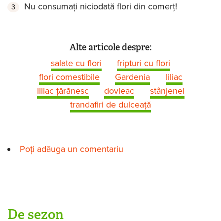
Nu consumaţi niciodată flori din comerţ!
Alte articole despre:
salate cu flori
fripturi cu flori
flori comestibile
Gardenia
liliac
liliac ţărănesc
dovleac
stânjenel
trandafiri de dulceață
Poți adăuga un comentariu
De sezon