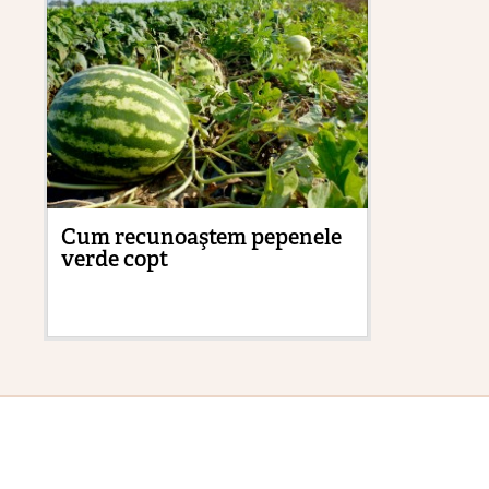
Cum recunoaştem pepenele
Cu
verde copt
pă