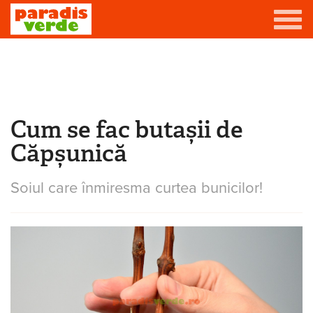
Mergi la conţinutul principal
Grădină
Livadă
Cum se fac butașii de
Eşti aici
Viță-de-vie
Căpșunică
Casă
Soiul care înmiresma curtea bunicilor!
Producători de vin
Promovează afacerea ta
Contact