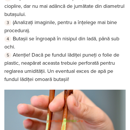
cioplire, dar nu mai adâncă de jumătate din diametrul
butașului.
(Analizați imaginile, pentru a înțelege mai bine
procedura).
Butașii se îngroapă în nisipul din ladă, până sub
ochi.
Atenție! Dacă pe fundul lădiței puneți o folie de
plastic, neapărat aceasta trebuie perforată pentru
reglarea umidității. Un eventual exces de apă pe
fundul lădiței omoară butașii!