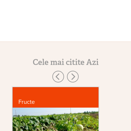
Cele mai citite Azi
Fructe
In