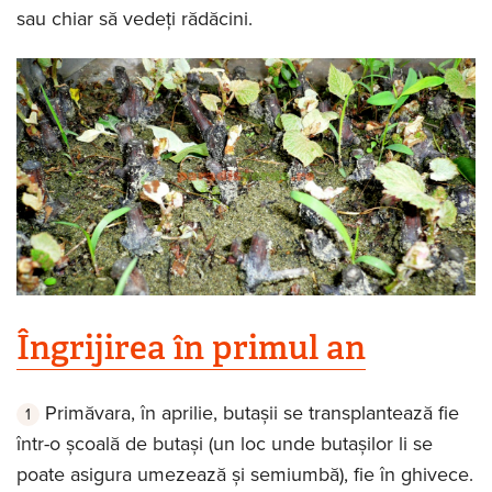
sau chiar să vedeți rădăcini.
Îngrijirea în primul an
Primăvara, în aprilie, butașii se transplantează fie
într-o școală de butași (un loc unde butașilor li se
poate asigura umezează și semiumbă), fie în ghivece.