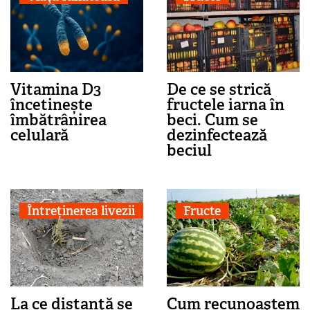
Vitamina D3
De ce se strică
încetinește
fructele iarna în
îmbătrânirea
beci. Cum se
celulară
dezinfectează
beciul
Întreținerea livezii
Fructe
La ce distanţă se
Cum recunoaştem