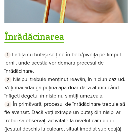
Înrădăcinarea
Lădița cu butași se ține în beci/pivniță pe timpul
iernii, unde aceștia vor demara procesul de
înrădăcinare.
Nisipul trebuie menținut reavăn, în niciun caz ud.
Veți mai adăuga puțină apă doar dacă atunci când
înfigeți degetul în nisip nu simțiți umezeala.
În primăvară, procesul de înrădăcinare trebuie să
fie avansat. Dacă veți extrage un butaș din nisip, ar
trebui să observați activitate la nivelul cambiului
(țesutul deschis la culoare, situat imediat sub coajă)