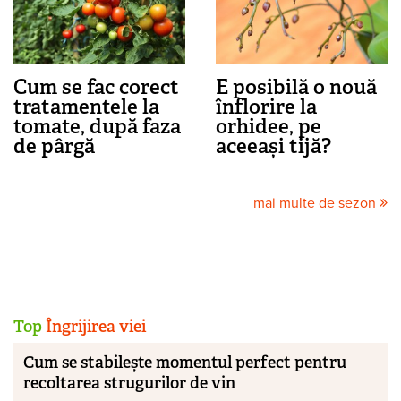
Cum se fac corect
E posibilă o nouă
tratamentele la
înflorire la
tomate, după faza
orhidee, pe
de pârgă
aceeași tijă?
mai multe de sezon
Top
Îngrijirea viei
Cum se stabilește momentul perfect pentru
recoltarea strugurilor de vin