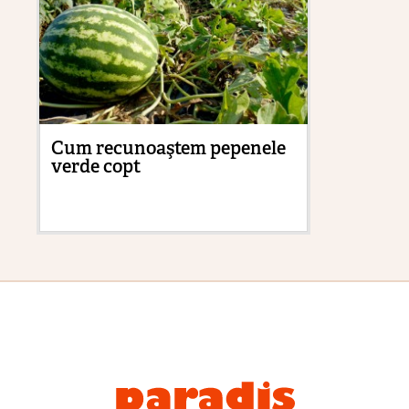
Cum recunoaştem pepenele
Pă
verde copt
ne