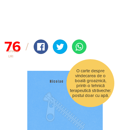
76
SHARE-
URI
O carte despre
vindecarea de o
boală groaznică,
printr-o tehnică
terapeutică străveche:
postul doar cu apă.