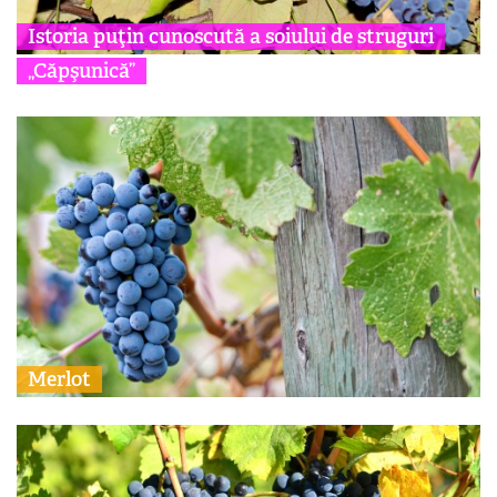
Istoria puţin cunoscută a soiului de struguri
„Căpşunică”
Merlot