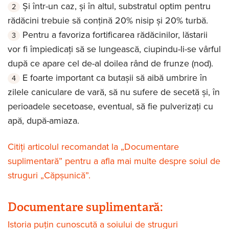
Și într-un caz, și în altul, substratul optim pentru
rădăcini trebuie să conțină 20% nisip și 20% turbă.
Pentru a favoriza fortificarea rădăcinilor, lăstarii
vor fi împiedicați să se lungească, ciupindu-li-se vârful
după ce apare cel de-al doilea rând de frunze (nod).
E foarte important ca butașii să aibă umbrire în
zilele caniculare de vară, să nu sufere de secetă și, în
perioadele secetoase, eventual, să fie pulverizați cu
apă, după-amiaza.
Citiți articolul recomandat la „Documentare
suplimentară” pentru a afla mai multe despre soiul de
struguri „Căpșunică”.
Documentare suplimentară:
Istoria puțin cunoscută a soiului de struguri