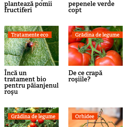
plantează pomii
pepenele verde
fructiferi
copt
Tratamente eco
Grădina de legume
Încă un
De ce crapă
tratament bio
roşiile?
pentru păianjenul
roşu
Grădina de legume
Orhidee