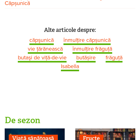
Căpșunică
Alte articole despre:
căpşunică
înmulțire căpșunică
vie țărănească
înmulțire frăguță
butaşi de viţă-de-vie
butășire
frăguță
Isabella
De sezon
Viaţă sănătoasă
Fructe