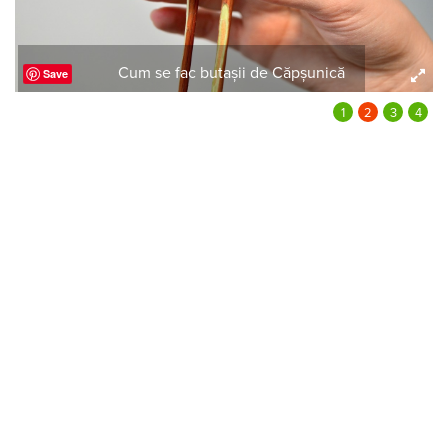
Cum se fac butașii de Căpșunică
Save