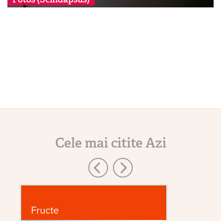
Cele mai citite Azi
Fructe
G