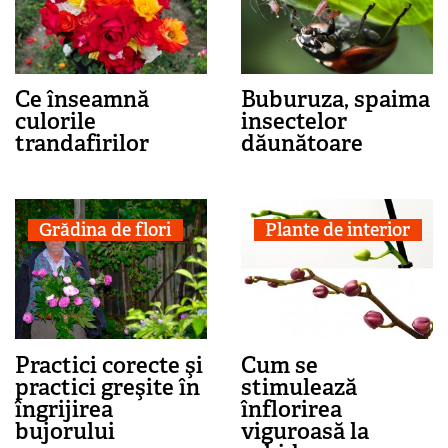
Ce înseamnă
Buburuza, spaima
culorile
insectelor
trandafirilor
dăunătoare
Grădina de flori
Plante de interior
Practici corecte şi
Cum se
practici greşite în
stimulează
îngrijirea
înflorirea
bujorului
viguroasă la