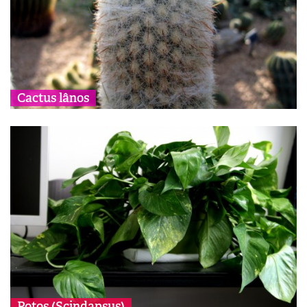
Cactus lânos
Potos (Scindapsus)