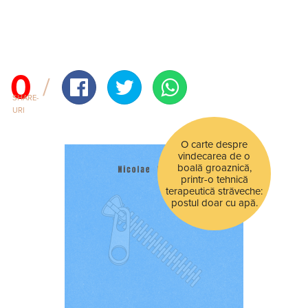
0
SHARE-
URI
O carte despre
vindecarea de o
boală groaznică,
printr-o tehnică
terapeutică străveche:
postul doar cu apă.