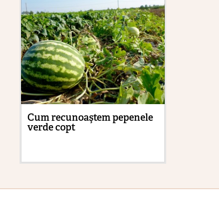
Cum recunoaştem pepenele
Ce
verde copt
tr