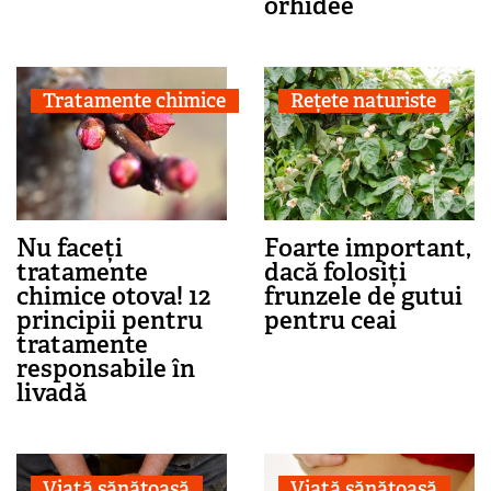
orhidee
Tratamente chimice
Rețete naturiste
Nu faceți
Foarte important,
tratamente
dacă folosiți
chimice otova! 12
frunzele de gutui
principii pentru
pentru ceai
tratamente
responsabile în
livadă
Viaţă sănătoasă
Viaţă sănătoasă