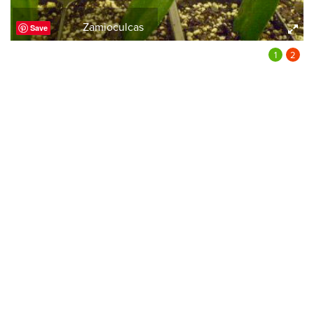
Zamioculcas
Save