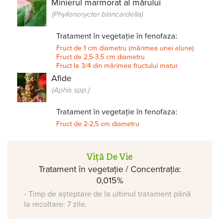
Minierul marmorat al mărului
(Phyllonorycter blancardella)
Tratament în vegetație în fenofaza:
Fruct de 1 cm diametru (mărimea unei alune)
Fruct de 2,5-3,5 cm diametru
Fruct la 3/4 din mărimea fructului matur
Afide
(Aphis spp.)
Tratament în vegetație în fenofaza:
Fruct de 2-2,5 cm diametru
Viță De Vie
Tratament în vegetație / Concentrația:
0,015%
- Timp de așteptare de la ultimul tratament până
la recoltare: 7 zile.