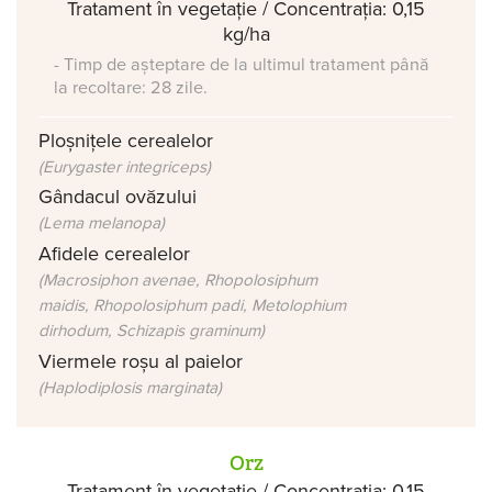
Tratament în vegetație / Concentrația: 0,15
kg/ha
- Timp de așteptare de la ultimul tratament până
la recoltare: 28 zile.
Ploșnițele cerealelor
(Eurygaster integriceps)
Gândacul ovăzului
(Lema melanopa)
Afidele cerealelor
(Macrosiphon avenae, Rhopolosiphum
maidis, Rhopolosiphum padi, Metolophium
dirhodum, Schizapis graminum)
Viermele roșu al paielor
(Haplodiplosis marginata)
Orz
Tratament în vegetație / Concentrația: 0,15