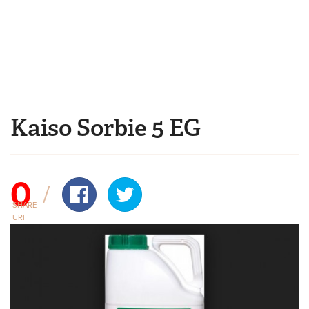
Mergi la conţinutul principal
Kaiso Sorbie 5 EG
Eşti aici
0
SHARE-
URI