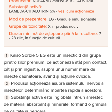
Producător:
NUFARM GmbH&Co. KG. AUSTRIA
Substanță activă:
LAMBDA-CIHALOTRIN
5%
-
vezi cum acționează
Mod de prezentare:
EG - Gradule emulsionabile
Grupa de toxicitate:
Xn - produs nociv
Durata minimă de așteptare până la recoltare:
7
- 28 zile, în funcție de cultură
Kaiso Sorbie 5 EG este un insecticid din grupa
piretroizilor premium, ce acţionează atât prin contact,
cât și prin ingestie, asupra unui număr mare de
insecte dăunătoare, având și acţiune ovicidă.
Produsul acţionează asupra sistemului nervos al
insectelor, determinând moartea rapidă a acestora.
Substanţa activă este înglobată într-un amestec
de material absorbant și minerale, formând o granulă
de calitate superioară.