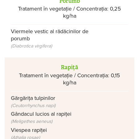
Porumb
Tratament în vegetație / Concentrația: 0,25
kg/ha
Viermele vestic al rădăcinilor de
porumb
(Diabrotica virgifera)
Rapiță
Tratament în vegetație / Concentrația: 0,15
kg/ha
Gărgărița tulpinilor
(Ceutorrhynchus napi)
Gândacul lucios al rapiței
(Meligethes aeneus)
Viespea rapiței
(Athalia rosae)