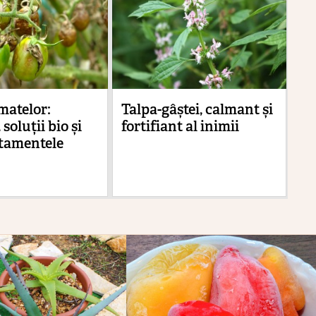
matelor:
Talpa-gâștei, calmant și
Cu
 soluții bio și
fortifiant al inimii
tr
atamentele