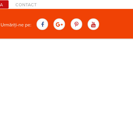
TA
CONTACT
are
Urmăriți-ne pe: