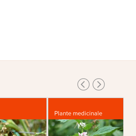
Plante medicinale
Sf