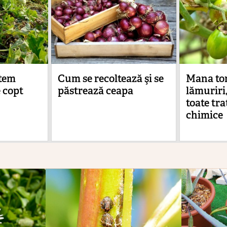
tem
Cum se recoltează şi se
Mana to
 copt
păstrează ceapa
lămuriri,
toate tr
chimice