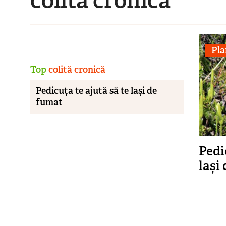
Pla
Top
colită cronică
Pedicuța te ajută să te lași de
fumat
Pedi
lași