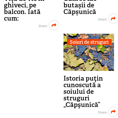
ghiveci, pe
butașii de
balcon. Iată
Căpșunică
cum:
Share
Share
Soiuri de struguri
Istoria puţin
cunoscută a
soiului de
struguri
„Căpşunică”
Share