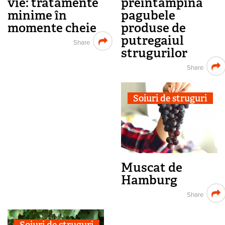
vie: tratamente
preîntâmpină
minime în
pagubele
momente cheie
produse de
putregaiul
Share
strugurilor
Share
Soiuri de struguri
Muscat de
Hamburg
Share