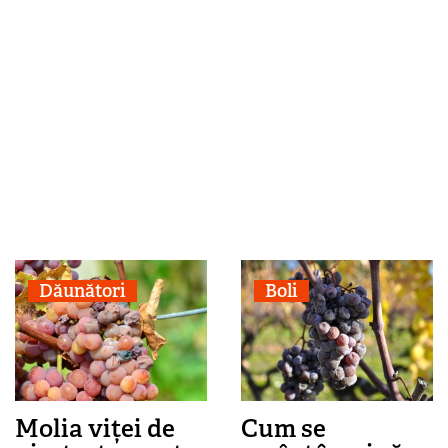
Dăunători
Boli
Molia viței de
Cum se