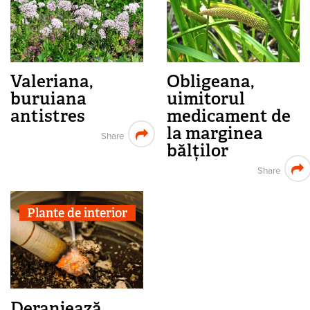
Valeriana,
Obligeana,
buruiana
uimitorul
antistres
medicament de
la marginea
Share
bălților
Share
Plante de interior
Deranjează