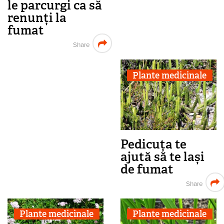
le parcurgi ca să
renunți la
fumat
Share
Plante medicinale
Pedicuța te
ajută să te lași
de fumat
Share
Plante medicinale
Plante medicinale