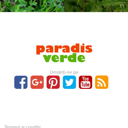
Urmăriți-ne pe
Termeni și condiții