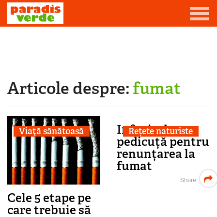
Mergi la conţinutul principal
Grădină
Livadă
Articole despre:
fumat
Eşti aici
Viță-de-vie
Casă
Infuzie de
Viaţă sănătoasă
Rețete naturiste
Producători de vin
pedicuță pentru
renunțarea la
Promovează afacerea ta
fumat
Contact
Share
Cele 5 etape pe
care trebuie să