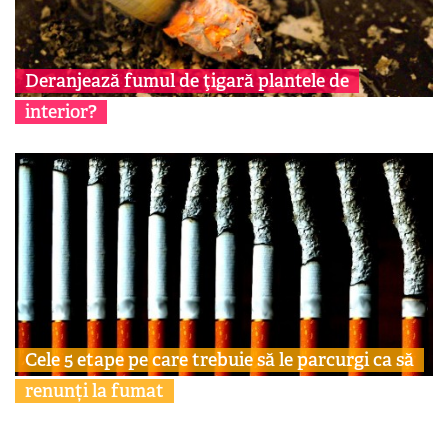
Deranjează fumul de ţigară plantele de
interior?
Cele 5 etape pe care trebuie să le parcurgi ca să
renunți la fumat