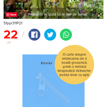
Pedicuța te ajută să te lași de fumat
Save
51ppi311P21
22
SHARE-
URI
O carte despre
vindecarea de o
boală groaznică,
printr-o tehnică
terapeutică străveche:
postul doar cu apă.