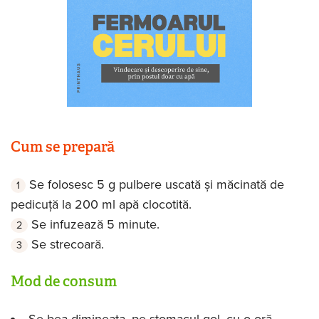
Cum se prepară
Se folosesc 5 g pulbere uscată și măcinată de
pedicuță la 200 ml apă clocotită.
Se infuzează 5 minute.
Se strecoară.
Mod de consum
Se bea dimineața, pe stomacul gol, cu o oră