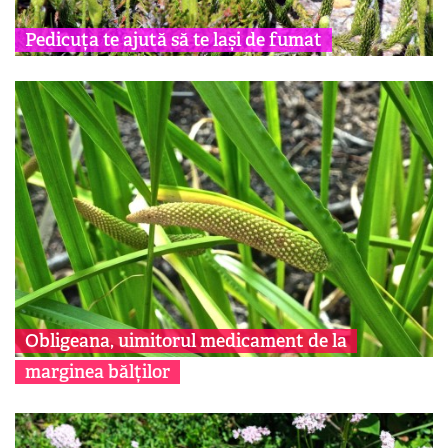
Pedicuța te ajută să te lași de fumat
Obligeana, uimitorul medicament de la
marginea bălților