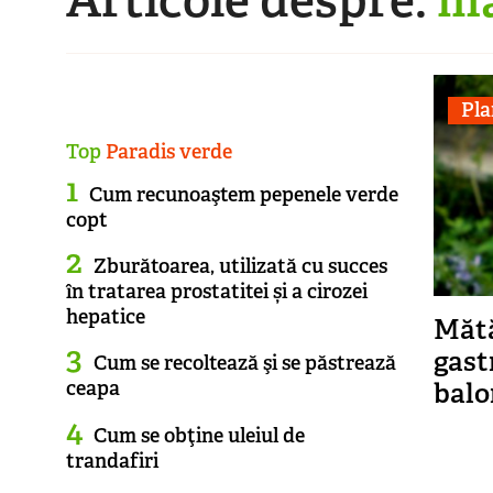
Pla
Top
Paradis verde
Cum recunoaştem pepenele verde
copt
Zburătoarea, utilizată cu succes
în tratarea prostatitei și a cirozei
hepatice
Mătă
gastr
Cum se recoltează şi se păstrează
balo
ceapa
Cum se obţine uleiul de
trandafiri