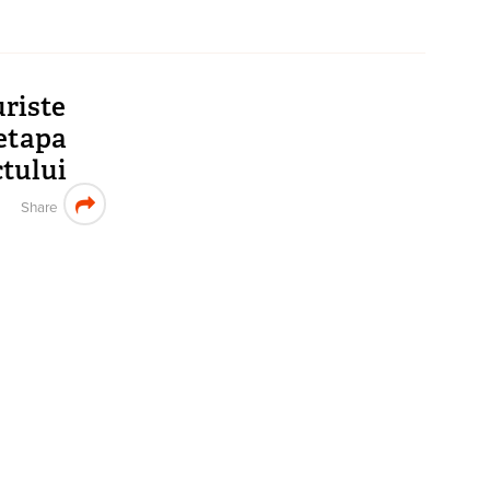
riste
etapa
ctului
Share