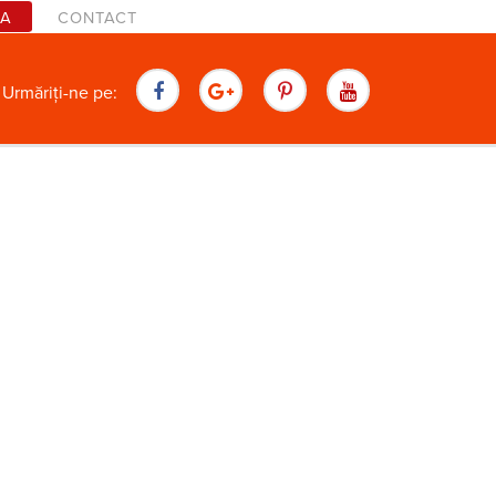
TA
CONTACT
are
Urmăriți-ne pe: