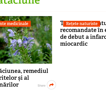
Tratamente natu
nte medicinale
Rețete naturiste
recomandate în 
de debut a infar
miocardic
ciunea, remediul
itelor și al
nărilor
Share