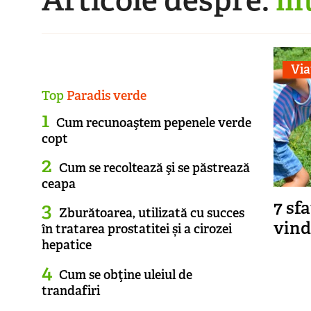
Via
Top
Paradis verde
Cum recunoaştem pepenele verde
copt
Cum se recoltează şi se păstrează
ceapa
7 sf
Zburătoarea, utilizată cu succes
vind
în tratarea prostatitei și a cirozei
hepatice
Cum se obţine uleiul de
trandafiri