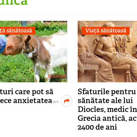
ţă sănătoasă
Viaţă sănătoasă
aturi care pot să
Sfaturile pentru
ece anxietatea
sănătate ale lui
Share
Diocles, medic î
Grecia antică, a
2400 de ani