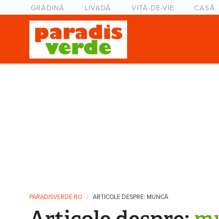
Mergi la conţinutul principal
Meniu principal
GRĂDINĂ
LIVADĂ
VIȚĂ-DE-VIE
CASĂ
Eşti aici
PARADISVERDE.RO
ARTICOLE DESPRE: MUNCĂ
Articole despre:
m