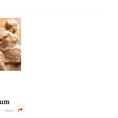
n
cum
Share