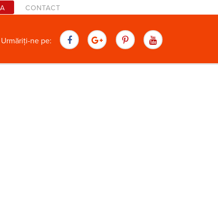
TA
CONTACT
are
Urmăriți-ne pe: