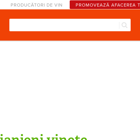
PRODUCĂTORI DE VIN
PROMOVEAZĂ AFACEREA 
Căut
Formular de căutare
ianjeni vinete