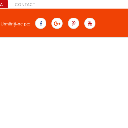
TA
CONTACT
are
Urmăriți-ne pe: