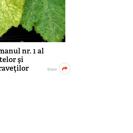
anul nr. 1 al
telor şi
raveţilor
Share