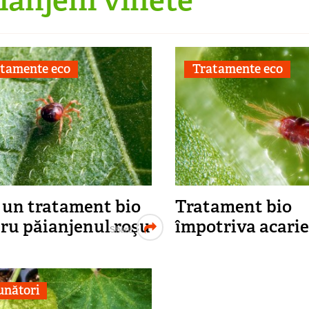
tamente eco
Tratamente eco
 un tratament bio
Tratament bio
ru păianjenul roşu
împotriva acarie
Share
nători