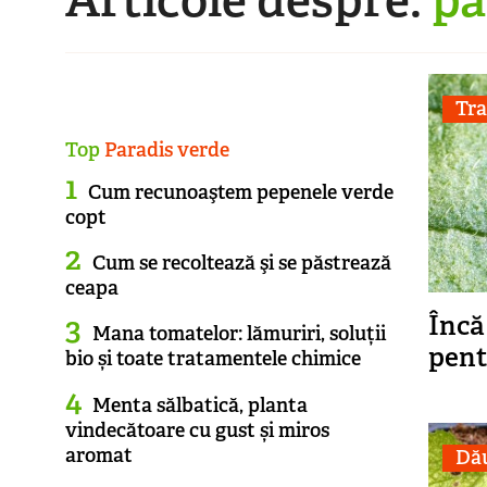
Tra
Top
Paradis verde
Cum recunoaştem pepenele verde
copt
Cum se recoltează şi se păstrează
ceapa
Încă
Mana tomatelor: lămuriri, soluții
pent
bio și toate tratamentele chimice
Menta sălbatică, planta
vindecătoare cu gust și miros
aromat
Dău