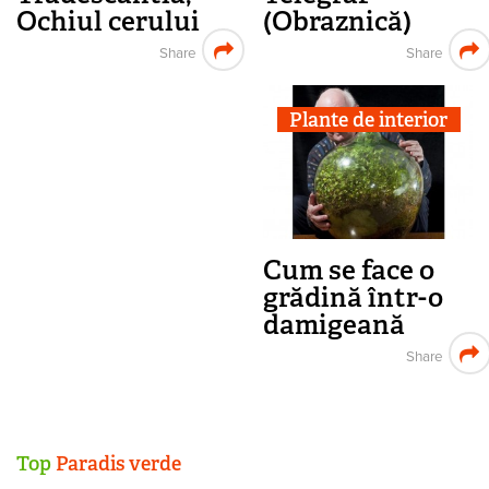
Ochiul cerului
(Obraznică)
Share
Share
Plante de interior
Cum se face o
grădină într-o
damigeană
Share
Top
Paradis verde