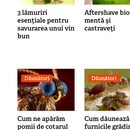
3 lămuriri
Aftershave bio
esențiale pentru
mentă şi
savurarea unui vin
castraveţi
bun
Dăunători
Dăunători
Cum ne apărăm
Cum dăunează
pomii de cotarul
furnicile grădi