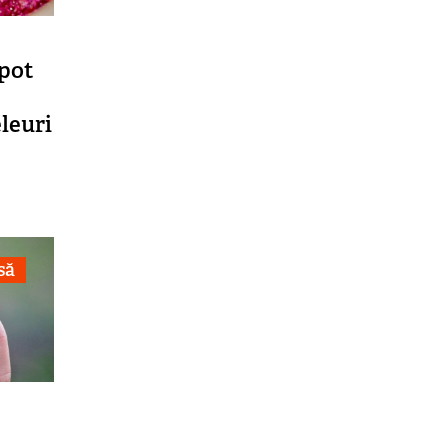
 pot
eleuri
să