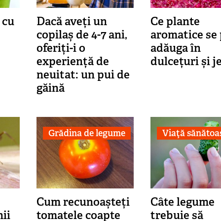
 cu
Dacă aveți un
Ce plante
copilaș de 4-7 ani,
aromatice se
oferiți-i o
adăuga în
experiență de
dulcețuri și j
neuitat: un pui de
găină
Grădina de legume
Viaţă sănătoa
Cum recunoașteți
Câte legume
nii
tomatele coapte
trebuie să