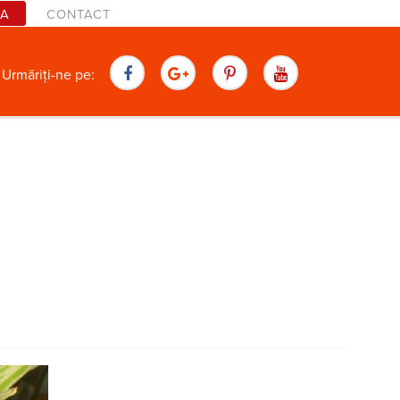
TA
CONTACT
are
Urmăriți-ne pe: