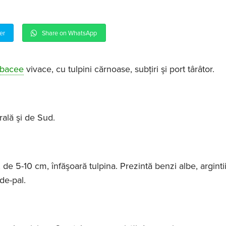
er
Share on WhatsApp
rbacee
vivace, cu tulpini cărnoase, subţiri şi port târâtor.
:
rală şi de Sud.
de 5-10 cm, înfăşoară tulpina. Prezintă benzi albe, argintii
de-pal.