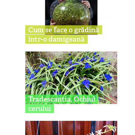
Cum se face o grădină
într-o damigeană
Tradescantia, Ochiul
cerului