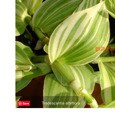
Tradescantia albiflora
Save