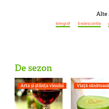
Alte 
telegraf
tradescantia
De sezon
Arta și știința vinului
Viaţă sănătoas