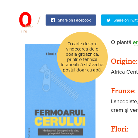
0
Share on Facebook
Share on Twitt
SHARE-
URI
O plantă
e
O carte despre
vindecarea de o
boală groaznică,
Origine
printr-o tehnică
terapeutică străveche:
postul doar cu apă.
Africa Cent
Frunze:
Lanceolate, 
crem şi ver
Flori: