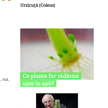
Urzicuţă (Coleus)
Ce plante fac rădăcini
, roz,
uşor în apă?