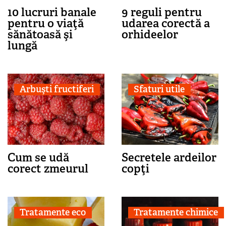
10 lucruri banale
9 reguli pentru
pentru o viaţă
udarea corectă a
sănătoasă şi
orhideelor
lungă
Arbuşti fructiferi
Sfaturi utile
Cum se udă
Secretele ardeilor
corect zmeurul
copţi
Tratamente eco
Tratamente chimice