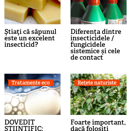
Ştiaţi că săpunul
Diferența dintre
este un excelent
insecticidele /
insecticid?
fungicidele
sistemice și cele
de contact
Tratamente eco
Rețete naturiste
DOVEDIT
Foarte important,
ȘTIINȚIFIC:
dacă folosiți