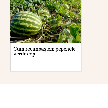
Cum recunoaştem pepenele
Cu
verde copt
tr