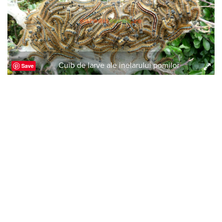
Cuib de larve ale inelarului pomilor
Save