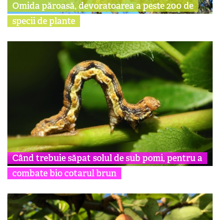
Omida păroasă, devoratoarea a peste 200 de
specii de plante
Când trebuie săpat solul de sub pomi, pentru a
combate bio cotarul brun