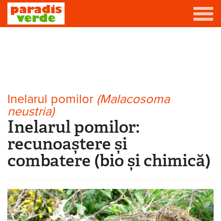
Mergi la conţinutul principal
Grădină
Livadă
Eşti aici
Viță-de-vie
Inelarul pomilor
(Malacosoma
neustria)
Casă
Inelarul pomilor:
Producători de vin
recunoaștere și
combatere (bio și chimică)
Promovează afacerea ta
Contact