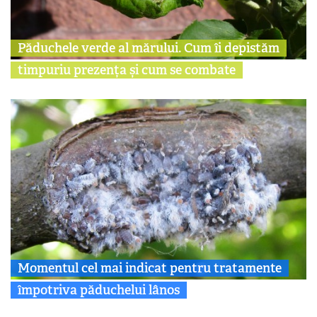
Păduchele verde al mărului. Cum îi depistăm
timpuriu prezența și cum se combate
Momentul cel mai indicat pentru tratamente
împotriva păduchelui lânos