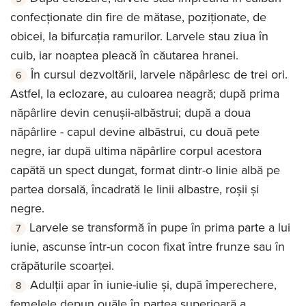
confecționate din fire de mătase, poziționate, de
obicei, la bifurcația ramurilor. Larvele stau ziua în
cuib, iar noaptea pleacă în căutarea hranei.
În cursul dezvoltării, larvele năpârlesc de trei ori.
Astfel, la eclozare, au culoarea neagră; după prima
năpârlire devin cenușii-albăstrui; după a doua
năpârlire - capul devine albăstrui, cu două pete
negre, iar după ultima năpârlire corpul acestora
capătă un spect dungat, format dintr-o linie albă pe
partea dorsală, încadrată le linii albastre, roșii și
negre.
Larvele se transformă în pupe în prima parte a lui
iunie, ascunse într-un cocon fixat între frunze sau în
crăpăturile scoarței.
Adulții apar în iunie-iulie și, după împerechere,
femelele depun ouăle în partea superioară a