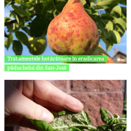
Tratamentele hotărâtoare în eradicarea
păduchelui din San-José