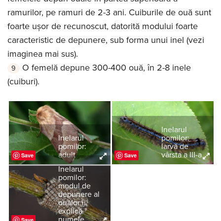
ramurilor, pe ramuri de 2-3 ani. Cuiburile de ouă sunt
foarte ușor de recunoscut, datorită modului foarte
caracteristic de depunere, sub forma unui inel (vezi
imaginea mai sus).
O femelă depune 300-400 ouă, în 2-8 inele
(cuiburi).
Inelarul
Inelarul
pomilor:
pomilor:
larvă de
adult
vârsta a III-a
Save
Save
Inelarul
pomilor:
modul de
depunere al
ouălor îi
explică
numele
Save