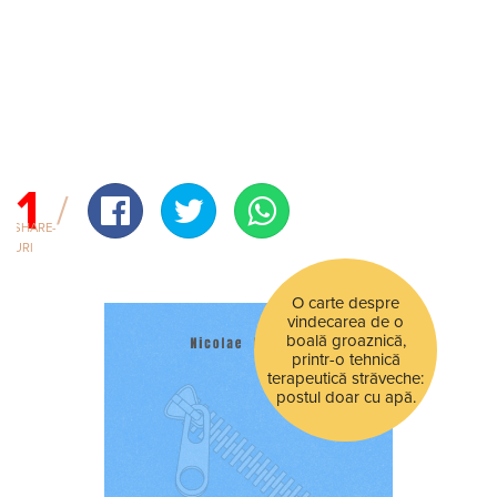
1
SHARE-
URI
O carte despre
vindecarea de o
boală groaznică,
printr-o tehnică
terapeutică străveche:
postul doar cu apă.