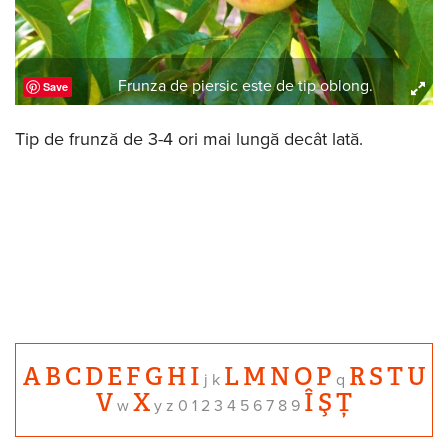
Frunza de piersic este de tip oblong.
Save
Tip de frunză de 3-4 ori mai lungă decât lată.
A
B
C
D
E
F
G
H
I
L
M
N
O
P
R
S
T
U
j k
q
V
X
Î
Ş
Ț
w
y z 0 1 2 3 4 5 6 7 8 9