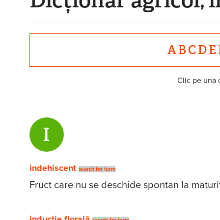
A
B
C
D
E
Clic pe una d
I
indehiscent
search for term
Fruct care nu se deschide spontan la maturi
inducţie florală