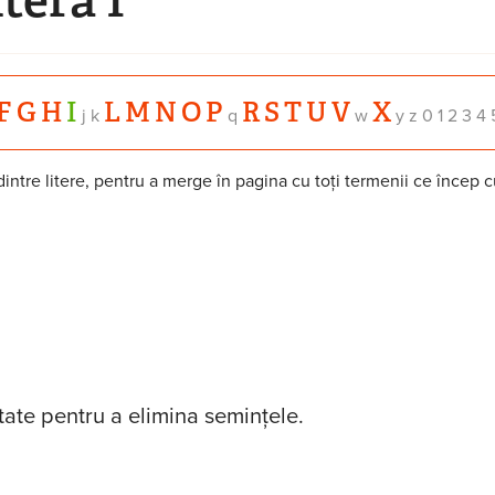
F
G
H
I
L
M
N
O
P
R
S
T
U
V
X
j k
q
w
y z 0 1 2 3 4 
intre litere, pentru a merge în pagina cu toți termenii ce încep c
tate pentru a elimina seminţele.