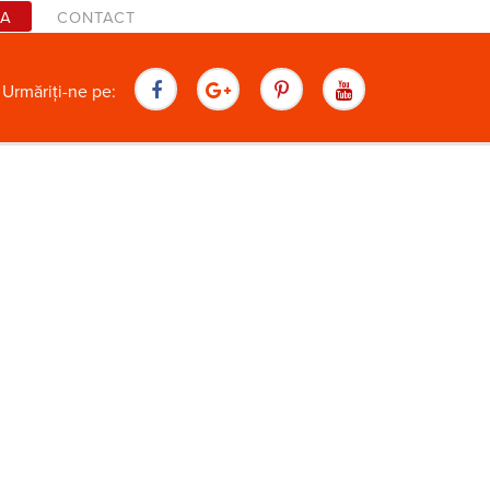
TA
CONTACT
are
Urmăriți-ne pe: