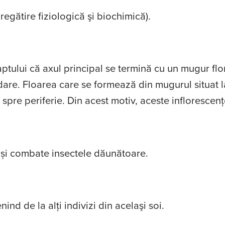
egătire fiziologică şi biochimică).
aptului că axul principal se termină cu un mugur flora
dare. Floarea care se formează din mugurul situat l
u spre periferie. Din acest motiv, aceste inflorescen
 și combate insectele dăunătoare.
nd de la alţi indivizi din acelaşi soi.