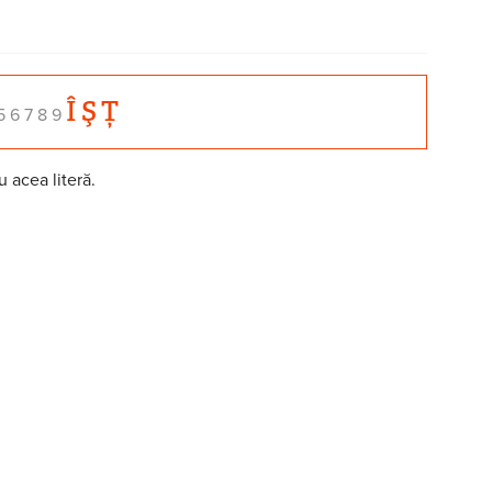
Î
Ş
Ț
5 6 7 8 9
u acea literă.