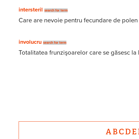
intersteril
search for term
Care are nevoie pentru fecundare de polen pr
involucru
search for term
Totalitatea frunzişoarelor care se găsesc la 
A
B
C
D
E