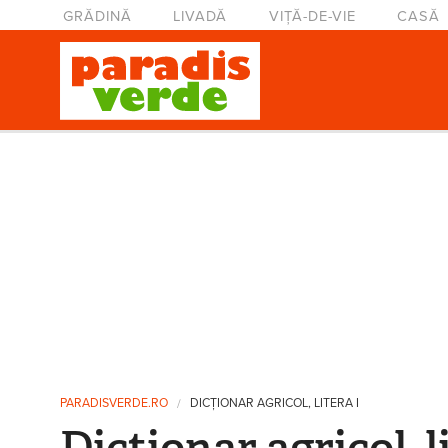
Mergi la conţinutul principal
Meniu principal
GRĂDINĂ
LIVADĂ
VIȚĂ-DE-VIE
CASĂ
Eşti aici
PARADISVERDE.RO
DICȚIONAR AGRICOL, LITERA I
Dicționar agricol, l