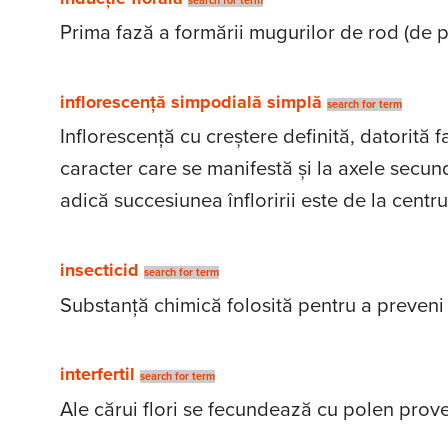
search for term
Prima fază a formării mugurilor de rod (de pr
inflorescență simpodială simplă
search for term
Inflorescență cu creștere definită, datorită f
caracter care se manifestă și la axele secun
adică succesiunea înfloririi este de la centr
insecticid
search for term
Substanță chimică folosită pentru a preveni
interfertil
search for term
Ale cărui flori se fecundează cu polen proveni