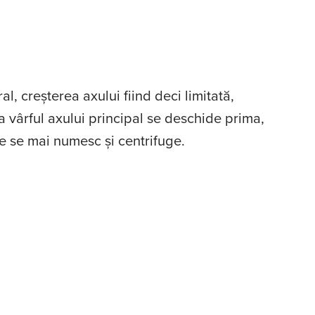
l, creșterea axului fiind deci limitată,
a vârful axului principal se deschide prima,
țe se mai numesc și centrifuge.