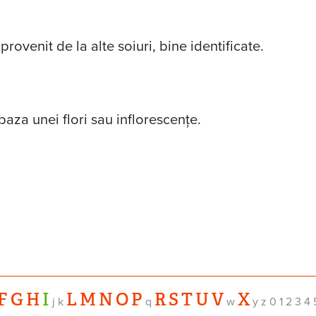
ovenit de la alte soiuri, bine identificate.
baza unei flori sau inflorescenţe.
F
G
H
I
L
M
N
O
P
R
S
T
U
V
X
j k
q
w
y z 0 1 2 3 4 