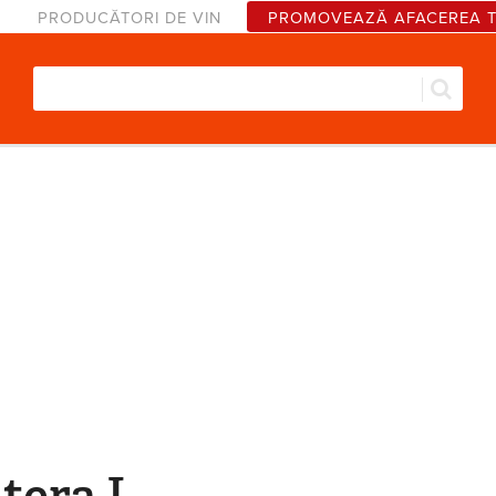
PRODUCĂTORI DE VIN
PROMOVEAZĂ AFACEREA 
Căut
Formular de căutare
itera I