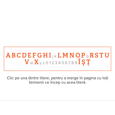
A
B
C
D
E
F
G
H
I
L
M
N
O
P
R
S
T
U
j k
q
V
X
Î
Ş
Ț
w
y z 0 1 2 3 4 5 6 7 8 9
Clic pe una dintre litere, pentru a merge în pagina cu toți
termenii ce încep cu acea literă.