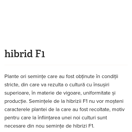
Mergi la conţinutul principal
hibrid F1
Eşti aici
Plante ori semințe care au fost obținute în condiții
stricte, din care va rezulta o cultură cu însușiri
superioare, în materie de vigoare, uniformitate și
producție. Semințele de la hibrizii F1 nu vor moșteni
caracterele plantei de la care au fost recoltate, motiv
pentru care la înființarea unei noi culturi sunt
necesare din nou semințe de hibrizi F1.