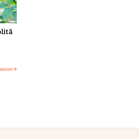
lită
 sezon