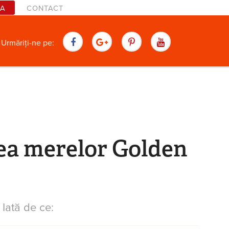
TA
CONTACT
are
Urmăriți-ne pe:
ea merelor Golden
Iată de ce: