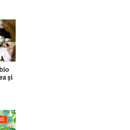
bio
ea şi
ri