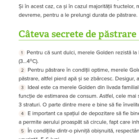
Și în acest caz, ca și în cazul majorității fructelo
devreme, pentru a le prelungi durata de păstrare.
Câteva secrete de păstrare
Pentru că sunt dulci, merele Golden rezistă la l
o
(3...4
C).
Pentru păstrare în condiții optime, merele Go
păstrare, altfel pierd apă și se zbârcesc. Desigur, 
Ideal este ca merele Golden din livada familială
funcție de estimarea de consum. Astfel, cele mai 
3 straturi. O parte dintre mere e bine să fie învelit
E important ca spațiul de depozitare să fie bine 
a permite aerului proaspăt să circule, fapt care i
În condițiile dintr-o pivniță obișnuită, respect