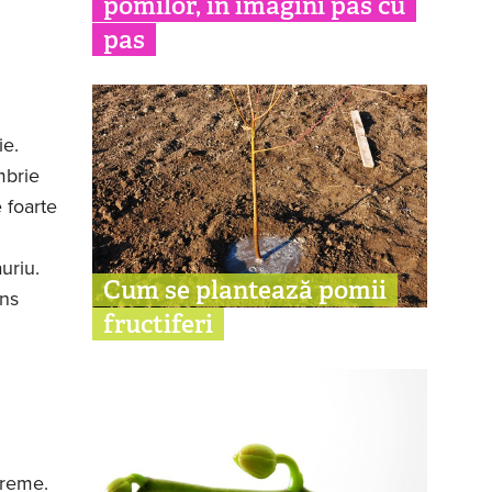
pomilor, în imagini pas cu
pas
ie.
mbrie
 foarte
uriu.
Cum se plantează pomii
ns
fructiferi
vreme.