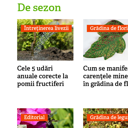
De sezon
Întreținerea livezii
Grădina de flori
Cele 5 udări
Cum se manife
anuale corecte la
carenţele mine
pomii fructiferi
în grădina de f
Editorial
Grădina de leg