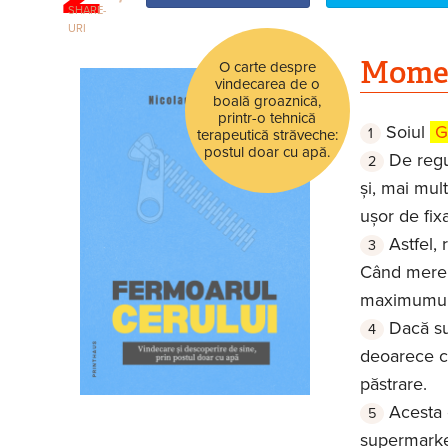
SHARE-
URI
Momen
O carte despre
vindecarea de o
boală groaznică,
printr-o tehnică
Soiul
Go
terapeutică străveche:
postul doar cu apă.
De regu
și, mai mul
ușor de fixa
Astfel, 
Când merel
maximumul p
Dacă su
deoarece c
păstrare.
Acesta 
supermarket