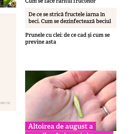
Cum se face răritul fructelor
De ce se strică fructele iarna în
beci. Cum se dezinfectează beciul
Prunele cu clei: de ce cad și cum se
previne asta
van.ro
Altoirea de august a