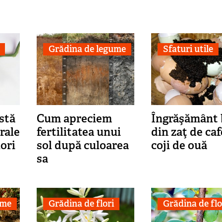
Grădina de legume
Sfaturi utile
stă
Cum apreciem
Îngrăşământ 
rale
fertilitatea unui
din zaţ de caf
lori
sol după culoarea
coji de ouă
sa
ume
Grădina de flori
Grădina de flo