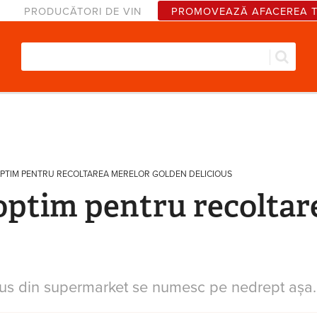
PRODUCĂTORI DE VIN
PROMOVEAZĂ AFACEREA 
Căut
Formular de căutare
PTIM PENTRU RECOLTAREA MERELOR GOLDEN DELICIOUS
ptim pentru recoltar
us din supermarket se numesc pe nedrept așa. 