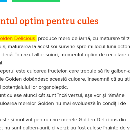
tul optim pentru cules
lden Delicious
produce mere de iarnă, cu maturare târz
lă, maturarea la acest soi survine spre mijlocul lunii octo
t decât în cazul altor soiuri, momentul optim de recoltare e
t.
reperul este culoarea fructelor, care trebuie să fie galben-a
e Golden dobândesc această culoare, înseamnă că au ati
otențialului lor organoleptic.
nt culese atunci cât sunt încă verzui, așa vor și rămâne,
uloarea merelor Golden nu mai evoluează în condiții de
este și motivul pentru care merele Golden Delicious din
 nu sunt galben-aurii, ci verzi: au fost culese înainte de 