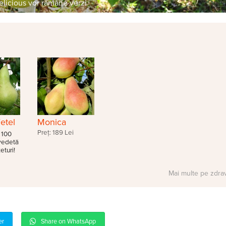
elicious vor rămâne verzi
etel
Monica
Preț: 189 Lei
 100
 vedetă
eturi!
Mai multe pe zdra
er
Share on WhatsApp