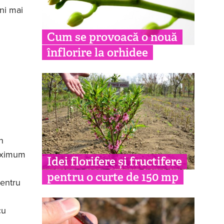
âni mai
Cum se provoacă o nouă
înflorire la orhidee
n
maximum
Idei florifere și fructifere
pentru o curte de 150 mp
pentru
cu