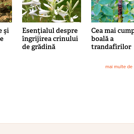
 şi
Esenţialul despre
Cea mai cump
e
îngrijirea crinului
boală a
de grădină
trandafirilor
mai multe de