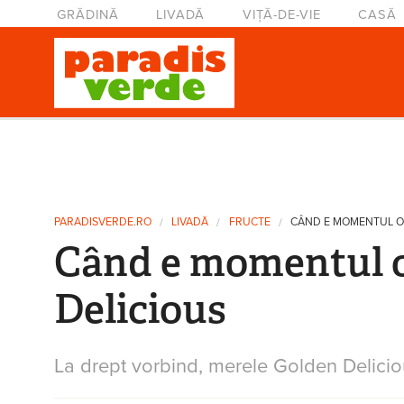
Mergi la conţinutul principal
Meniu principal
GRĂDINĂ
LIVADĂ
VIȚĂ-DE-VIE
CASĂ
Eşti aici
PARADISVERDE.RO
LIVADĂ
FRUCTE
CÂND E MOMENTUL O
Când e momentul o
Delicious
La drept vorbind, merele Golden Delicio