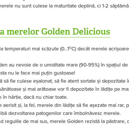
r, merele nu sunt culese la maturitate deplină, ci 1-2 săptăm
 a merelor Golden Delicious
o
a temperaturi mai scăzute (0...1
C) decât merele acrișoare
lden au nevoie de o umiditate mare (90-95%) în spațiul de
asta nu le face mai puțin gustoase!
 să fie culese eșalonat, să fie atent sortate și depozitate î
sănătoase și mai arătoase vor fi depozitate în lădițe pe 
e în hârtie, dacă nu chiar toate.
aerisit și, la fel, merele din lădițe să fie așezate mai rar, 
nhibă dezvoltarea patogenilor care îmbolnăvesc merele.
ând regulile de mai sus, merele Golden rezistă la păstrare, 