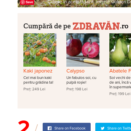
Culese în această fază, merele Golden D
Save
Cumpără de pe
.ro
Kaki japonez
Calypso
Abatele F
Cel mai bun kaki
Un fabulos soi, cu
Soi vechi de
pentru grădina ta!
pulpă roșie!
de ani, încă
în supermark
Preț: 249 Lei
Preț: 198 Lei
Preț: 199 Lei
2
Share on Facebook
Share on Twitt