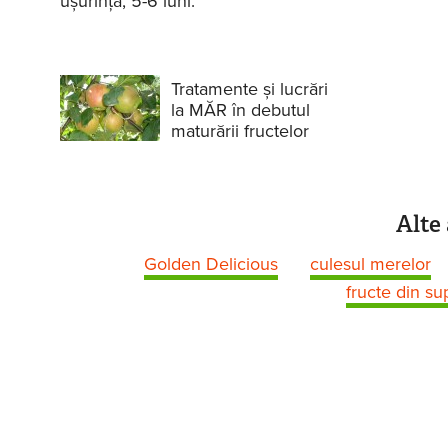
ușurință, 5-6 luni.
Tratamente și lucrări
la MĂR în debutul
maturării fructelor
Alte 
Golden Delicious
culesul merelor
fructe din s