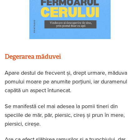
Degerarea măduvei
Apare destul de frecvent și, drept urmare, măduva
pomului moare pe anumite porțiuni, iar duramenul
capătă un aspect întunecat.
Se manifestă cel mai adesea la pomii tineri din
speciile de măr, păr, piersic, cireș și prun în mere,
piersici, cireșe.
Are ca efect slăbirea ramurilor și a trunchiului, dar