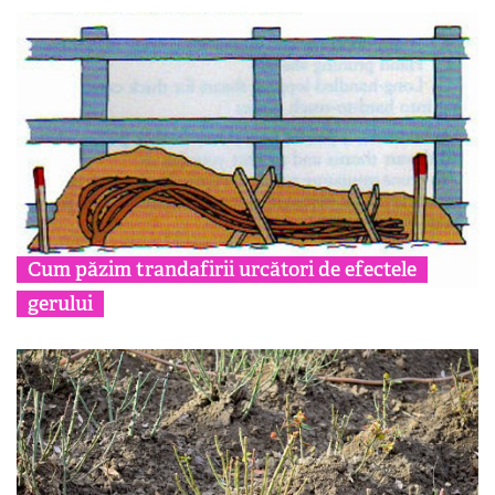
Cum păzim trandafirii urcători de efectele
gerului