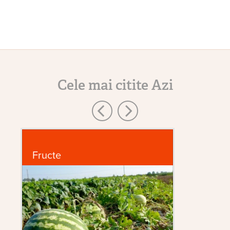
Cele mai citite Azi
Fructe
G