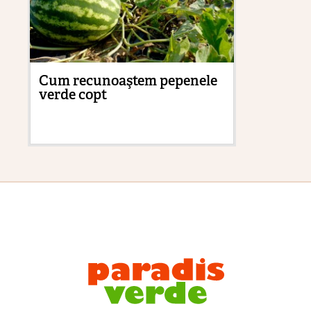
Cum recunoaştem pepenele
Cu
verde copt
pă