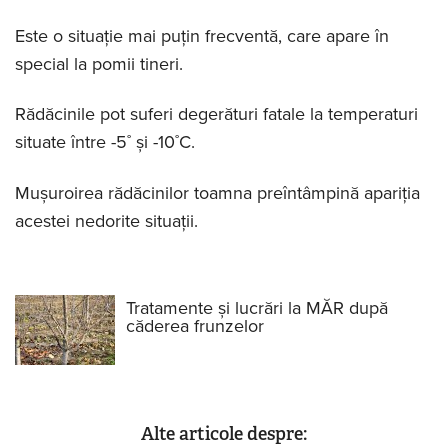
Este o situație mai puțin frecventă, care apare în
special la pomii tineri.
Rădăcinile pot suferi degerături fatale la temperaturi
situate între -5˚ și -10˚C.
Mușuroirea rădăcinilor toamna preîntâmpină apariția
acestei nedorite situații.
Tratamente și lucrări la MĂR după
căderea frunzelor
Alte articole despre: