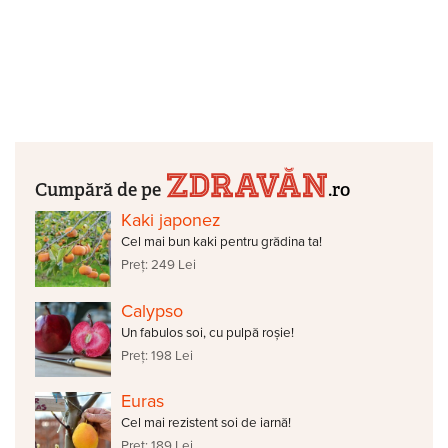
Cumpără de pe
.ro
Kaki japonez
Cel mai bun kaki pentru grădina ta!
Preț: 249 Lei
Calypso
Un fabulos soi, cu pulpă roșie!
Preț: 198 Lei
Euras
Cel mai rezistent soi de iarnă!
Preț: 189 Lei