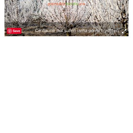
Ce daune pot suferi iarna pomii fructiferi
Save