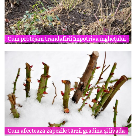
Cum protejăm trandafirii împotriva înghețului
Cum afectează zăpezile târzii grădina şi livada