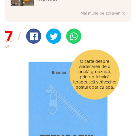
Mai multe pe zdravan.ro
7
SHARE-
URI
O carte despre
vindecarea de o
boală groaznică,
printr-o tehnică
terapeutică străveche:
postul doar cu apă.