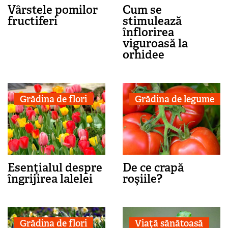
Vârstele pomilor
Cum se
fructiferi
stimulează
înflorirea
viguroasă la
orhidee
Grădina de flori
Grădina de legume
Esenţialul despre
De ce crapă
îngrijirea lalelei
roşiile?
Grădina de flori
Viaţă sănătoasă