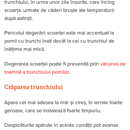
trunchiului, în urma unor zile însorite, care încing
scoarța, urmate de căderi bruște ale temperaturii
după asfințit.
Pericolul degerării scoarței este mai accentuat la
pomii cu trunchi înalt decât la cei cu trunchiul de
înălțime mai mică.
Degerarea scoarței poate fi prevenită prin
văruirea de
toamnă a trunchiului pomilor
.
Crăparea trunchiului
Apare cel mai adesea la măr și cireș, în iernile foarte
geroase, care se instalează foarte timpuriu.
Despicăturile apărute în aceste condiții pot avansa