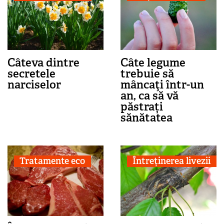
Câteva dintre
Câte legume
secretele
trebuie să
narciselor
mâncaţi într-un
an, ca să vă
păstrați
sănătatea
Tratamente eco
Întreținerea livezii