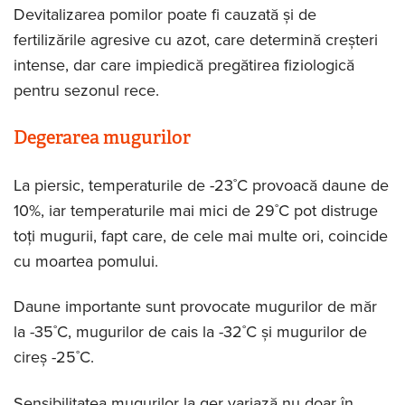
Devitalizarea pomilor poate fi cauzată și de
fertilizările agresive cu azot, care determină creșteri
intense, dar care impiedică pregătirea fiziologică
pentru sezonul rece.
Degerarea mugurilor
La piersic, temperaturile de -23˚C provoacă daune de
10%, iar temperaturile mai mici de 29˚C pot distruge
toți mugurii, fapt care, de cele mai multe ori, coincide
cu moartea pomului.
Daune importante sunt provocate mugurilor de măr
la -35˚C, mugurilor de cais la -32˚C și mugurilor de
cireș -25˚C.
Sensibilitatea mugurilor la ger variază nu doar în