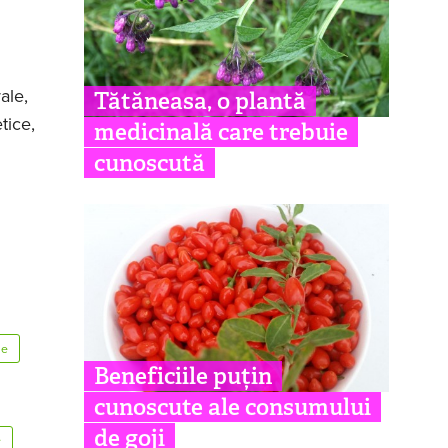
ale,
Tătăneasa, o plantă
tice,
medicinală care trebuie
cunoscută
ie
Beneficiile puțin
cunoscute ale consumului
de goji
e