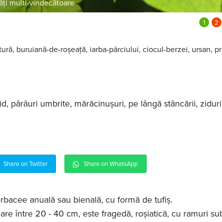
ăți multi-vindecătoare
ră, buruiană-de-roșeață, iarba-pârciului, ciocul-berzei, ursan, pr
id, pârâuri umbrite, mărăcinușuri, pe lângă stâncării, zidur
Share on Twitter
Share on WhatsApp
rbacee anuală sau bienală, cu formă de tufiș.
are între 20 - 40 cm, este fragedă, roșiatică, cu ramuri subț