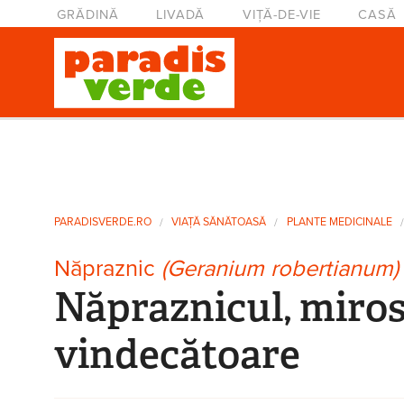
Mergi la conţinutul principal
Meniu principal
GRĂDINĂ
LIVADĂ
VIȚĂ-DE-VIE
CASĂ
Eşti aici
PARADISVERDE.RO
VIAŢĂ SĂNĂTOASĂ
PLANTE MEDICINALE
Năpraznic
(Geranium robertianum)
Năpraznicul, miros
vindecătoare