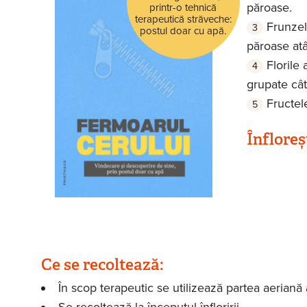
păroase.
printr-o tehnică
terapeutică străveche:
Frunzel
postul doar cu apă.
păroase atâ
Florile
grupate cât
Fructel
Înfloreș
Ce se recoltează:
În scop terapeutic se utilizează partea aeriană 