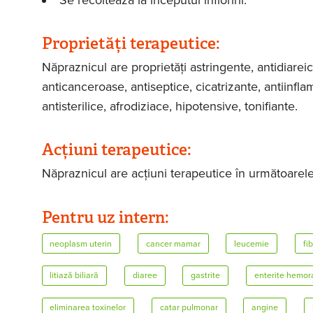
Se recoltează la începutul înfloririi.
Proprietăți terapeutice:
Năpraznicul are proprietăți astringente, antidiareic
anticanceroase, antiseptice, cicatrizante, antiinfl
antisterilice, afrodiziace, hipotensive, tonifiante.
Acțiuni terapeutice:
Năpraznicul are acțiuni terapeutice în următoarele
Pentru uz intern:
neoplasm uterin
cancer mamar
leucemie
fi
litiază biliară
diaree
gastrite
enterite hemor
eliminarea toxinelor
catar pulmonar
angine