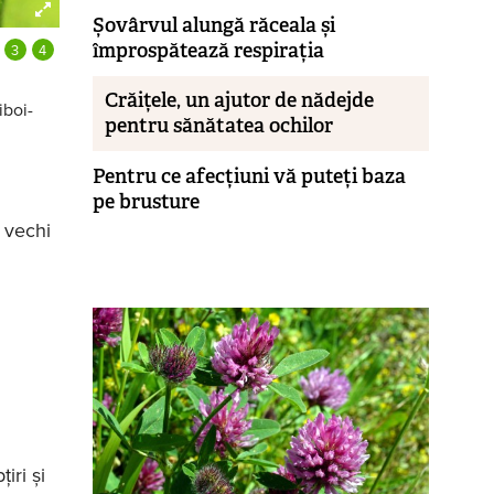
Năpraznicul, miros neplăcut, dar proprietă
Save
Șovârvul alungă răceala și
împrospătează respirația
Crăițele, un ajutor de nădejde
iboi-
pentru sănătatea ochilor
Pentru ce afecțiuni vă puteți baza
pe brusture
i vechi
iri și