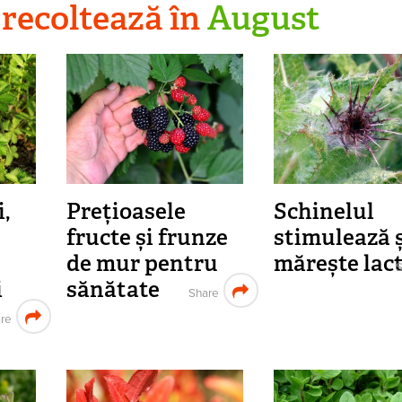
 recoltează în
August
,
Prețioasele
Schinelul
fructe și frunze
stimulează ș
de mur pentru
mărește lac
S
i
sănătate
Share
re