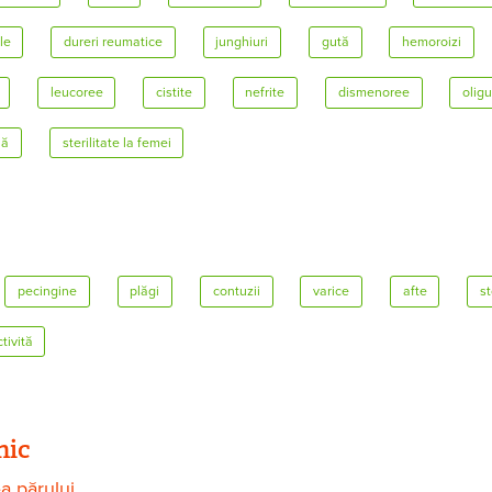
le
dureri reumatice
junghiuri
gută
hemoroizi
leucoree
cistite
nefrite
dismenoree
oligu
lă
sterilitate la femei
pecingine
plăgi
contuzii
varice
afte
s
tivită
nic
a părului