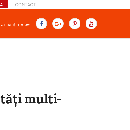
TA
CONTACT
are
Urmăriți-ne pe:
tăți multi-