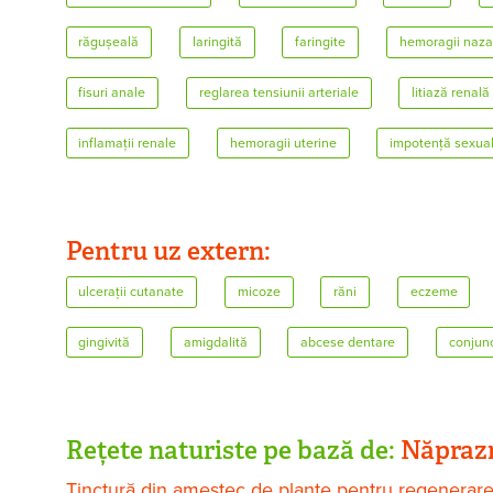
răgușeală
laringită
faringite
hemoragii naza
fisuri anale
reglarea tensiunii arteriale
litiază renală
inflamații renale
hemoragii uterine
impotență sexua
Pentru uz extern:
ulcerații cutanate
micoze
răni
eczeme
gingivită
amigdalită
abcese dentare
conjunc
Rețete naturiste pe bază de:
Năpraz
Tinctură din amestec de plante pentru regenerare