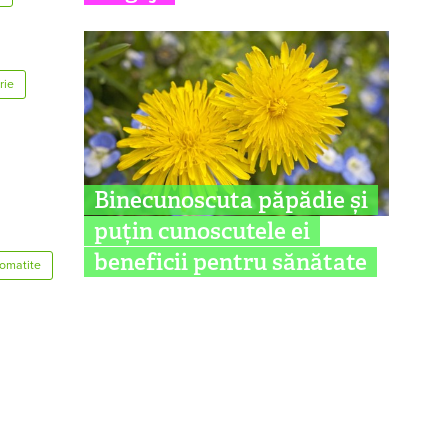
rie
Binecunoscuta păpădie și
puțin cunoscutele ei
beneficii pentru sănătate
tomatite