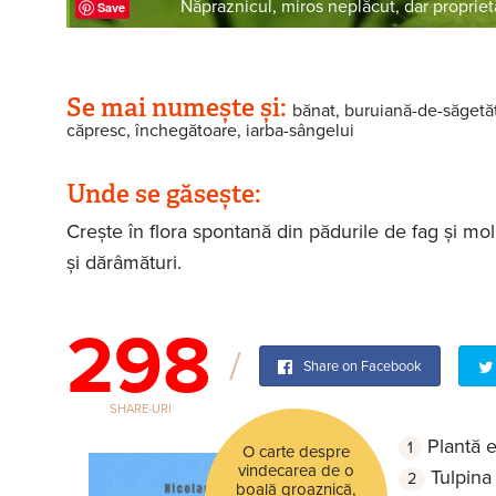
Năpraznicul, miros neplăcut, dar propriet
Save
Se mai numește și:
bănat, buruiană-de-săgetătu
căpresc, închegătoare, iarba-sângelui
Unde se găsește:
Crește în flora spontană din pădurile de fag și mol
și dărâmături.
298
Share on Facebook
SHARE-URI
Plantă e
O carte despre
vindecarea de o
Tulpina 
boală groaznică,