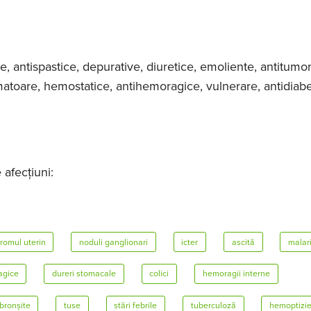
e, antispastice, depurative, diuretice, emoliente, antitumor
amatoare, hemostatice, antihemoragice, vulnerare, antidiabe
 afecțiuni:
bromul uterin
noduli ganglionari
icter
ascită
malar
agice
dureri stomacale
colici
hemoragii interne
bronșite
tuse
stări febrile
tuberculoză
hemoptizi