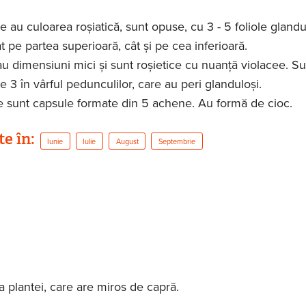
e au culoarea roșiatică, sunt opuse, cu 3 - 5 foliole glandu
t pe partea superioară, cât și pe cea inferioară.
 au dimensiuni mici și sunt roșietice cu nuanță violacee. Su
e 3 în vârful pedunculilor, care au peri glanduloși.
e sunt capsule formate din 5 achene. Au formă de cioc.
te în:
Iunie
Iulie
August
Septembrie
a plantei, care are miros de capră.