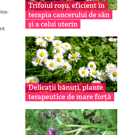
Trifoiul roșu, eficient în
los-
terapia cancerului de sân
și a celui uterin
nt
Delicații bănuți, plante
terapeutice de mare forță