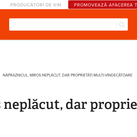
PRODUCĂTORI DE VIN
PROMOVEAZĂ AFACEREA 
Căut
Formular de căutare
NĂPRAZNICUL, MIROS NEPLĂCUT, DAR PROPRIETĂȚI MULTI-VINDECĂTOARE
 neplăcut, dar proprie