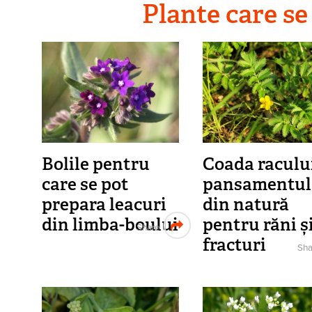
Plante care se
Bolile pentru
Coada racului
care se pot
pansamentul
prepara leacuri
din natură
din limba-boului
pentru răni ș
Share
fracturi
Sha