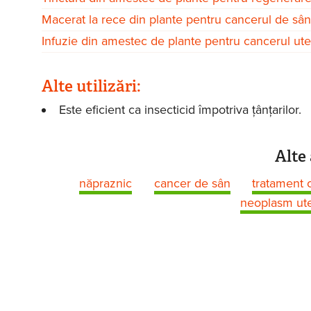
Macerat la rece din plante pentru cancerul de sân
Infuzie din amestec de plante pentru cancerul ute
Alte utilizări:
Este eficient ca insecticid împotriva țânțarilor.
Alte 
năpraznic
cancer de sân
tratament 
neoplasm ute