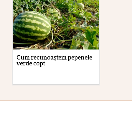
Cum recunoaştem pepenele
Pă
verde copt
ne