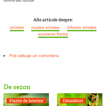
lumină sau nutriţie.
Alte articole despre:
orhidee
mutare orhidee
înflorire orhidee
avortarea florilor
Poți adăuga un comentariu
De sezon
Plante de interior
Dăunători