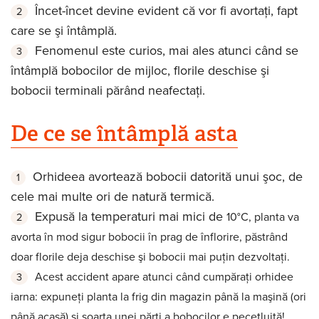
Încet-încet devine evident că vor fi avortaţi, fapt
care se şi întâmplă.
Fenomenul este curios, mai ales atunci când se
întâmplă bobocilor de mijloc, florile deschise şi
bobocii terminali părând neafectaţi.
De ce se întâmplă asta
Orhideea avortează bobocii datorită unui şoc, de
cele mai multe ori de natură termică.
Expusă la temperaturi mai mici de
10°C, planta va
avorta în mod sigur bobocii în prag de înflorire, păstrând
doar florile deja deschise şi bobocii mai puţin dezvoltaţi.
Acest accident apare atunci când cumpăraţi orhidee
iarna: expuneţi planta la frig din magazin până la maşină (ori
până acasă) şi soarta unei părţi a bobocilor e pecetluită!