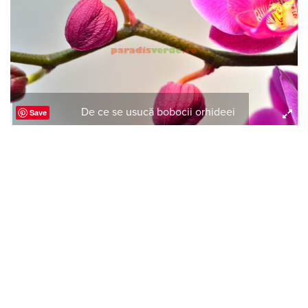
De ce se usucă bobocii orhideei
Save