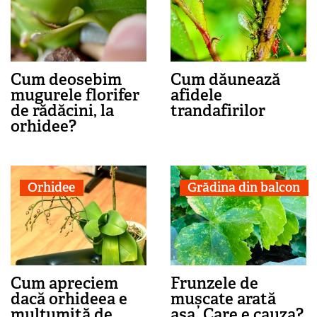
Cum deosebim
Cum dăunează
mugurele florifer
afidele
de rădăcini, la
trandafirilor
orhidee?
Orhidee
Grădina din balcon
Cum apreciem
Frunzele de
dacă orhideea e
mușcate arată
mulțumită de
așa. Care e cauza?