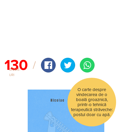
130
SHARE-
URI
O carte despre
vindecarea de o
boală groaznică,
printr-o tehnică
terapeutică străveche:
postul doar cu apă.