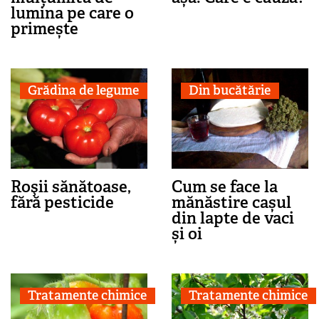
lumina pe care o
primește
Grădina de legume
Din bucătărie
Roşii sănătoase,
Cum se face la
fără pesticide
mănăstire cașul
din lapte de vaci
și oi
Tratamente chimice
Tratamente chimice