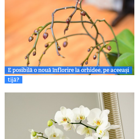
E posibilă o nouă înflorire la orhidee, pe aceeași
tijă?