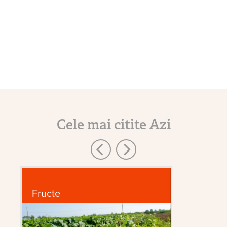
Cele mai citite Azi
Fructe
In