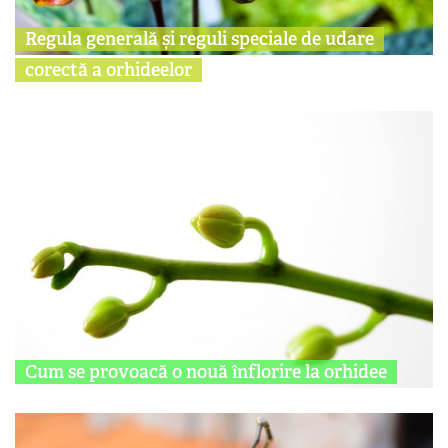
Regula generală și reguli speciale de udare
corectă a orhideelor
Cum se provoacă o nouă înflorire la orhidee