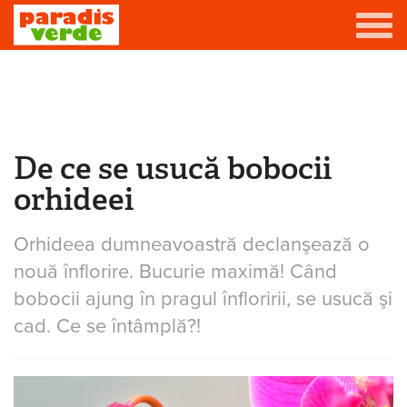
Mergi la conţinutul principal
Grădină
Livadă
De ce se usucă bobocii
Eşti aici
Viță-de-vie
orhideei
Casă
Orhideea dumneavoastră declanşează o
Producători de vin
nouă înflorire. Bucurie maximă! Când
Promovează afacerea ta
bobocii ajung în pragul înfloririi, se usucă şi
cad. Ce se întâmplă?!
Contact