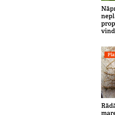
Năpr
nepl
prop
vind
Pla
Rădă
mare