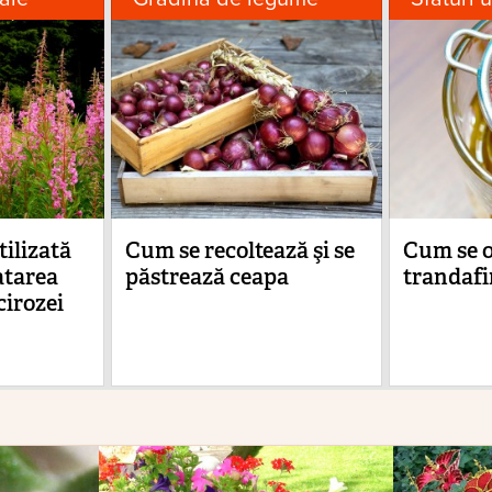
ilizată
Cum se recoltează şi se
Cum se o
atarea
păstrează ceapa
trandafi
 cirozei