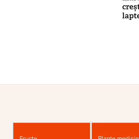
creș
lapt
Pagi
Fructe
Plante medicin