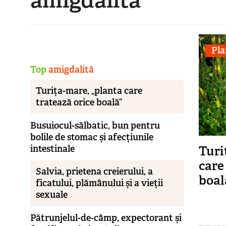
Pla
Top
amigdalită
Turița-mare, „planta care
tratează orice boală”
Busuiocul-sălbatic, bun pentru
bolile de stomac și afecțiunile
Turi
intestinale
care
Salvia, prietena creierului, a
boal
ficatului, plămânului și a vieții
sexuale
Pătrunjelul-de-câmp, expectorant și