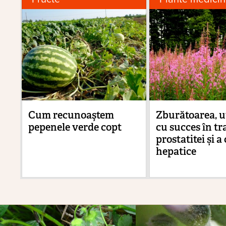
Cum recunoaştem
Zburătoarea, ut
pepenele verde copt
cu succes în tr
prostatitei și a
hepatice