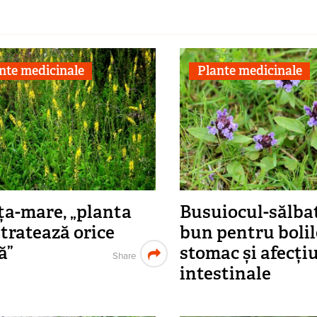
nte medicinale
Plante medicinale
ța-mare, „planta
Busuiocul-sălbat
 tratează orice
bun pentru bolil
ă”
stomac și afecți
Share
intestinale