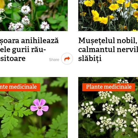
șoara anihilează
Mușețelul nobil,
ele gurii rău-
calmantul nervi
sitoare
slăbiți
Share
nte medicinale
Plante medicinale