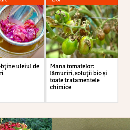
bţine uleiul de
Mana tomatelor:
Du
ri
lămuriri, soluții bio și
vi
toate tratamentele
ca
chimice