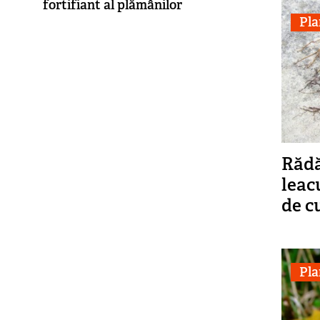
fortifiant al plămânilor
Pla
Rădă
leac
de c
Pla