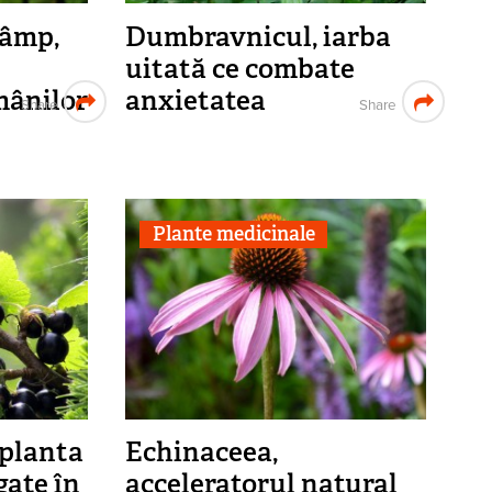
câmp,
Dumbravnicul, iarba
uitată ce combate
ămânilor
anxietatea
Share
Share
Plante medicinale
 planta
Echinaceea,
gate în
acceleratorul natural