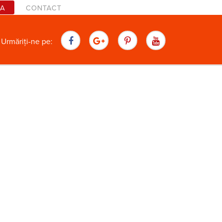
TA
CONTACT
are
Urmăriți-ne pe: