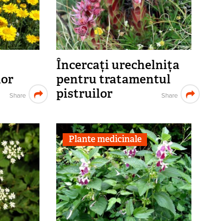
Încercați urechelnița
lor
pentru tratamentul
pistruilor
Share
Share
Plante medicinale