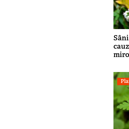
Sâni
cauz
miro
Pla