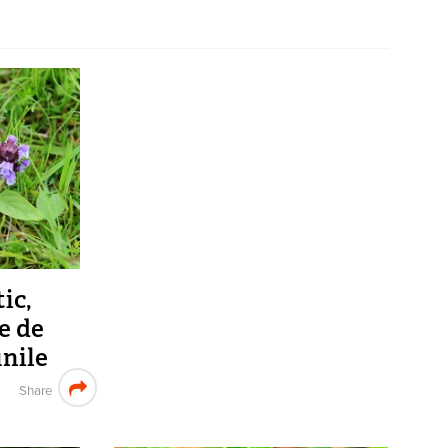
ic,
e de
unile
Share