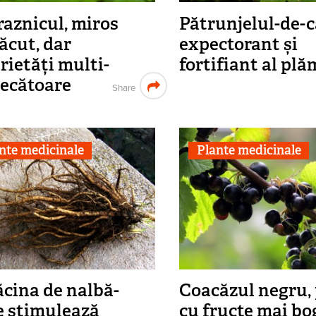
aznicul, miros
Pătrunjelul-de-
ăcut, dar
expectorant și
rietăți multi-
fortifiant al pl
ecătoare
Share
nte medicinale
Plante medicinale
cina de nalbă-
Coacăzul negru,
 stimulează
cu fructe mai bo