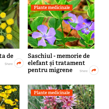
Plante medicinale
ta de
Saschiul - memorie de
elefant și tratament
Share
pentru migrene
Share
Plante medicinale