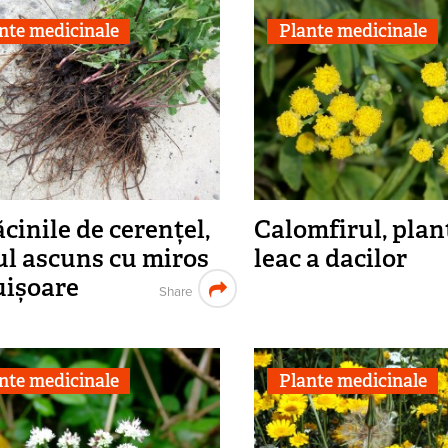
nte medicinale
Plante medicinale
cinile de cerențel,
Calomfirul, plan
ul ascuns cu miros
leac a dacilor
uișoare
Share
nte medicinale
Plante medicinale