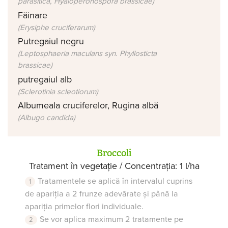
parasitica, Hyaloperonospora brassicae)
Făinare
(Erysiphe cruciferarum)
Putregaiul negru
(Leptosphaeria maculans syn. Phyllosticta
brassicae)
putregaiul alb
(Sclerotinia scleotiorum)
Albumeala cruciferelor, Rugina albă
(Albugo candida)
Broccoli
Tratament în vegetație / Concentrația: 1 l/ha
Tratamentele se aplică în intervalul cuprins
de apariția a 2 frunze adevărate și până la
apariția primelor flori individuale.
Se vor aplica maximum 2 tratamente pe