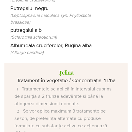
(Erysiphe cruciferarum)
Putregaiul negru
(Leptosphaeria maculans syn. Phyllosticta
brassicae)
putregaiul alb
(Sclerotinia scleotiorum)
Albumeala cruciferelor, Rugina albă
(Albugo candida)
Țelină
Tratament în vegetație / Concentrația: 1 l/ha
Tratamentele se aplică în intervalul cuprins
de apariția a 2 frunze adevărate și până la
atingerea dimensiunii normale.
Se vor aplica maximum 3 tratamente pe
sezon, de preferință alternate cu produse
formulate cu substanțe active ce acționează