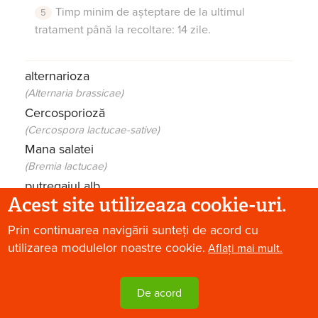
Timp minim de așteptare de la ultimul
tratament până la recoltare: 14 zile.
alternarioza
(Alternaria brassicae)
Cercosporioză
(Cercospora lactucae-sative)
Mana salatei
(Bremia lactucae)
putregaiul alb
Acest site utilizeaza cookie-uri.
(Sclerotinia scleotiorum)
Prin continuarea navigării sunteți de acord cu
utilizarea modulelor noastre cookie.
Aflați mai mult.
Ceapă
Tratament în vegetație / Concentrația: 1 l/ha
Tratamentele se aplică în intervalul cuprins
De acord
de apariția a 6 frunze adevărate și până la