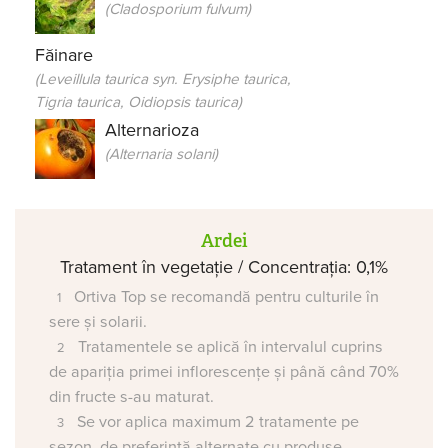
(Cladosporium fulvum)
Făinare
(Leveillula taurica syn. Erysiphe taurica,
Tigria taurica, Oidiopsis taurica)
Alternarioza
(Alternaria solani)
Ardei
Tratament în vegetație / Concentrația: 0,1%
Ortiva Top se recomandă pentru culturile în
sere și solarii.
Tratamentele se aplică în intervalul cuprins
de apariția primei inflorescențe și până când 70%
din fructe s-au maturat.
Se vor aplica maximum 2 tratamente pe
sezon, de preferință alternate cu produse