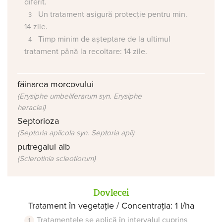
diferit.
Un tratament asigură protecție pentru min.
14 zile.
Timp minim de așteptare de la ultimul
tratament până la recoltare: 14 zile.
făinarea morcovului
(Erysiphe umbeliferarum syn. Erysiphe
heraclei)
Septorioza
(Septoria apiicola syn. Septoria apii)
putregaiul alb
(Sclerotinia scleotiorum)
Dovlecei
Tratament în vegetație / Concentrația: 1 l/ha
Tratamentele se aplică în intervalul cuprins