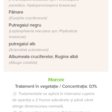
parasitica, Hyaloperonospora brassicae)
Făinare
(Erysiphe cruciferarum)
Putregaiul negru
(Leptosphaeria maculans syn. Phyllosticta
brassicae)
putregaiul alb
(Sclerotinia scleotiorum)
Albumeala cruciferelor, Rugina albă
(Albugo candida)
Morcov
Tratament în vegetație / Concentrația: 0,1%
Tratamentele se aplică în intervalul cuprins
de apariția a 2 frunze adevărate și până când
atinge dimensiunea normală.