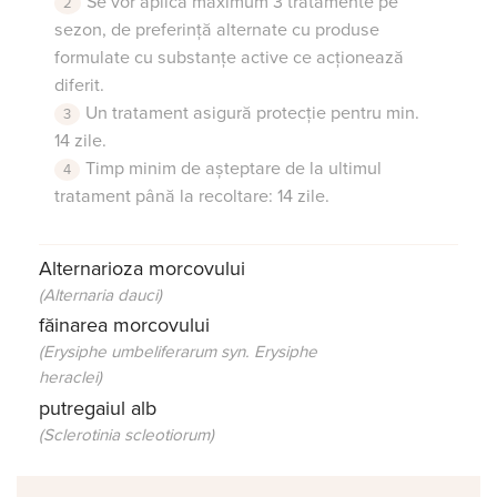
Se vor aplica maximum 3 tratamente pe
sezon, de preferință alternate cu produse
formulate cu substanțe active ce acționează
diferit.
Un tratament asigură protecție pentru min.
14 zile.
Timp minim de așteptare de la ultimul
tratament până la recoltare: 14 zile.
Alternarioza morcovului
(Alternaria dauci)
făinarea morcovului
(Erysiphe umbeliferarum syn. Erysiphe
heraclei)
putregaiul alb
(Sclerotinia scleotiorum)