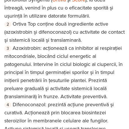
întreagă, venind în plus cu o eficacitate sporită şi
uşurinţă în utilizare datorate formulării.
Ortiva Top conţine două ingrediente active
(azoxistrobin şi difenoconazol) cu activitate de contact
şi sistemică locală şi translaminară.
Azoxistrobin: acţionează ca inhibitor al respiraţiei
mitocondriale, blocând ciclul energetic al
patogenului. Intervine în ciclul biologic al ciupercii, în
principal în timpul germinaţiei sporilor şi în timpul
iniţierii penetrării în ţesuturile plantei. Prezintă
preluare graduală şi activitate sistemică locală
(translaminară) în frunze. Activitate preventivă.
Difenoconazol: prezintă acţiune preventivă şi
curativă. Acţionează prin blocarea biosintezei
steroizilor în membranele celulare ale fungilor.
Acţiune sistemică locală şi uşoară translocare