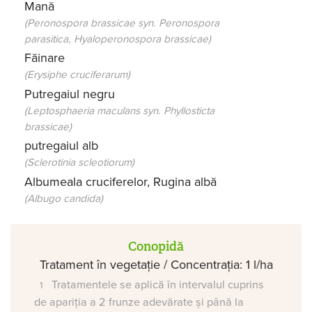
Mană
(Peronospora brassicae syn. Peronospora
parasitica, Hyaloperonospora brassicae)
Făinare
(Erysiphe cruciferarum)
Putregaiul negru
(Leptosphaeria maculans syn. Phyllosticta
brassicae)
putregaiul alb
(Sclerotinia scleotiorum)
Albumeala cruciferelor, Rugina albă
(Albugo candida)
Conopidă
Tratament în vegetație / Concentrația: 1 l/ha
Tratamentele se aplică în intervalul cuprins
de apariția a 2 frunze adevărate și până la