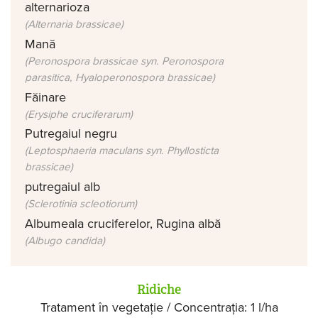
alternarioza
(Alternaria brassicae)
Mană
(Peronospora brassicae syn. Peronospora
parasitica, Hyaloperonospora brassicae)
Făinare
(Erysiphe cruciferarum)
Putregaiul negru
(Leptosphaeria maculans syn. Phyllosticta
brassicae)
putregaiul alb
(Sclerotinia scleotiorum)
Albumeala cruciferelor, Rugina albă
(Albugo candida)
Ridiche
Tratament în vegetație / Concentrația: 1 l/ha