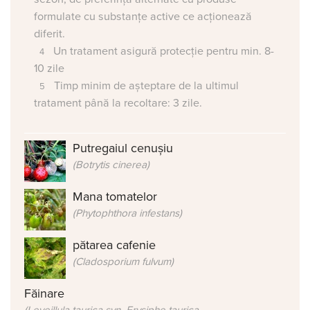
formulate cu substanțe active ce acționează
diferit.
Un tratament asigură protecție pentru min. 8-
10 zile
Timp minim de așteptare de la ultimul
tratament până la recoltare: 3 zile.
Putregaiul cenușiu
(Botrytis cinerea)
Mana tomatelor
(Phytophthora infestans)
pătarea cafenie
(Cladosporium fulvum)
Făinare
(Leveillula taurica syn. Erysiphe taurica,