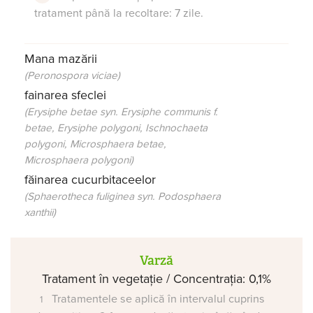
tratament până la recoltare: 7 zile.
Mana mazării
(Peronospora viciae)
fainarea sfeclei
(Erysiphe betae syn. Erysiphe communis f.
betae, Erysiphe polygoni, Ischnochaeta
polygoni, Microsphaera betae,
Microsphaera polygoni)
făinarea cucurbitaceelor
(Sphaerotheca fuliginea syn. Podosphaera
xanthii)
Varză
Tratament în vegetație / Concentrația: 0,1%
Tratamentele se aplică în intervalul cuprins