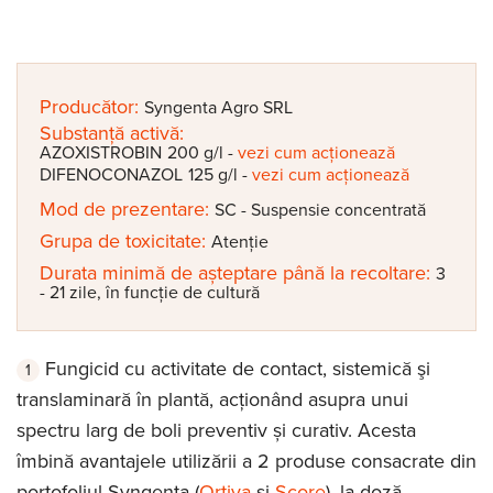
Producător:
Syngenta Agro SRL
Substanță activă:
AZOXISTROBIN
200 g/l
-
vezi cum acționează
DIFENOCONAZOL
125 g/l
-
vezi cum acționează
Mod de prezentare:
SC - Suspensie concentrată
Grupa de toxicitate:
Atenție
Durata minimă de așteptare până la recoltare:
3
- 21 zile, în funcție de cultură
Fungicid cu activitate de contact, sistemică şi
translaminară în plantă, acţionând asupra unui
spectru larg de boli preventiv și curativ. Acesta
îmbină avantajele utilizării a 2 produse consacrate din
portofoliul Syngenta (
Ortiva
şi
Score
), la doză