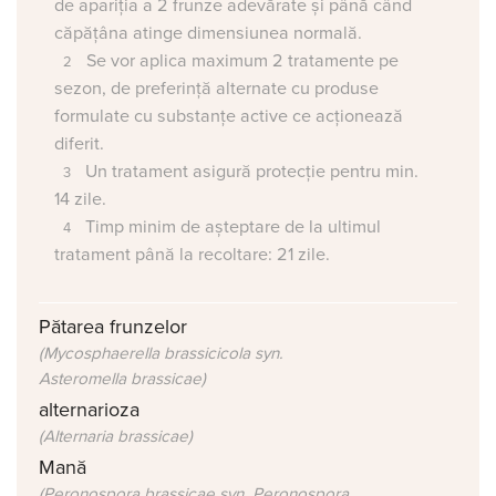
de apariția a 2 frunze adevărate și până când
căpățâna atinge dimensiunea normală.
Se vor aplica maximum 2 tratamente pe
sezon, de preferință alternate cu produse
formulate cu substanțe active ce acționează
diferit.
Un tratament asigură protecție pentru min.
14 zile.
Timp minim de așteptare de la ultimul
tratament până la recoltare: 21 zile.
Pătarea frunzelor
(Mycosphaerella brassicicola syn.
Asteromella brassicae)
alternarioza
(Alternaria brassicae)
Mană
(Peronospora brassicae syn. Peronospora