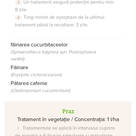
Un tratament asigură protecție pentru min.
8 zile.
Timp minim de așteptare de la ultimul
tratament până la recoltare: 3 zile.
făinarea cucurbitaceelor
(Sphaerotheca fuliginea syn. Podosphaera
xanthii)
Făinare
(Erysiphe cichoracearum)
Pătarea cafenie
(Cladiosporium cucumerinum)
Praz
Tratament în vegetație / Concentrația: 1 l/ha
Tratamentele se aplică în intervalul cuprins
de apariția a 6 frunze adevărate și maturitate.