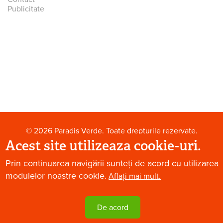
Publicitate
© 2026 Paradis Verde. Toate drepturile rezervate.
Acest site utilizeaza cookie-uri.
Prin continuarea navigării sunteți de acord cu utilizarea
modulelor noastre cookie.
Aflați mai mult.
De acord