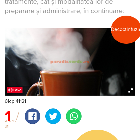
tratamente, cât și modalitatea lor de
preparare și administrare, în continuare:
Decoct
Infuzi
Save
61cpi41121
1
SHARE-
URI