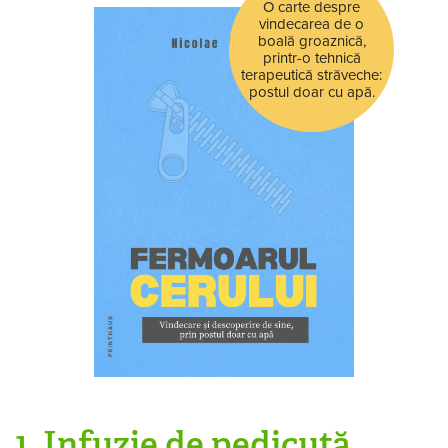
O carte despre
vindecarea de o
boală groaznică,
printr-o tehnică
terapeutică străveche:
postul doar cu apă.
1. Infuzie de pedicuță,