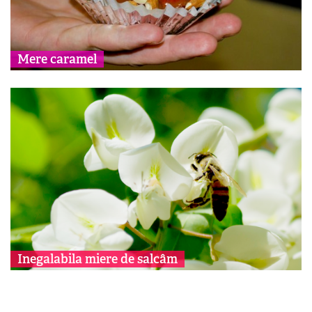
Mere caramel
Inegalabila miere de salcâm