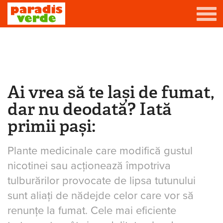
Mergi la conţinutul principal
Grădină
Livadă
Ai vrea să te lași de fumat,
Eşti aici
Viță-de-vie
dar nu deodată? Iată
Casă
primii pași:
Producători de vin
Plante medicinale care modifică gustul
Promovează afacerea ta
nicotinei sau acționează împotriva
tulburărilor provocate de lipsa tutunului
Contact
sunt aliați de nădejde celor care vor să
renunțe la fumat. Cele mai eficiente