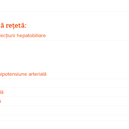
tă rețetă:
ecțiuni hepatobiliare
ipotensiune arterială
lă
ă