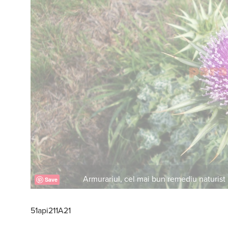
Armurariul, cel mai bun remediu naturist 
Save
51api211A21