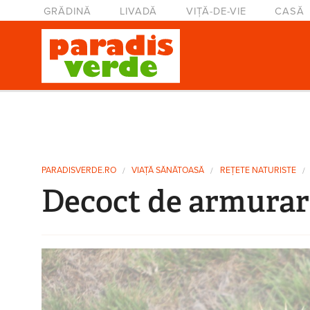
Mergi la conţinutul principal
Meniu principal
GRĂDINĂ
LIVADĂ
VIȚĂ-DE-VIE
CASĂ
Eşti aici
PARADISVERDE.RO
VIAŢĂ SĂNĂTOASĂ
REȚETE NATURISTE
Decoct de armurari