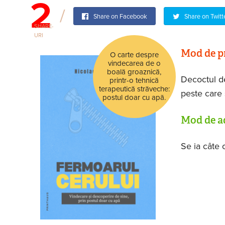
2
Share on Facebook
Share on Twitt
SHARE-
URI
Mod de p
O carte despre
vindecarea de o
boală groaznică,
Decoctul de
printr-o tehnică
terapeutică străveche:
peste care 
postul doar cu apă.
Mod de a
Se ia câte o