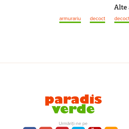
Alte 
armurariu
decoct
decoct
Urmăriți-ne pe