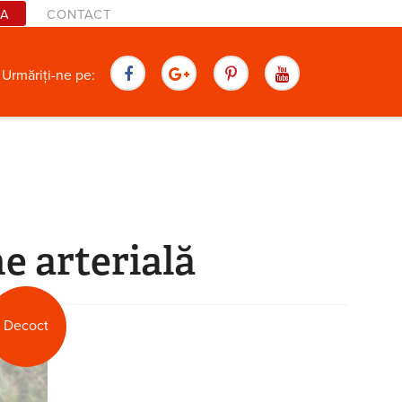
TA
CONTACT
are
Urmăriți-ne pe:
e arterială
Decoct