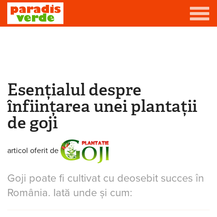
Mergi la conţinutul principal
Grădină
Livadă
Esențialul despre
Eşti aici
Viță-de-vie
înființarea unei plantații
Casă
de goji
Producători de vin
articol oferit de
Promovează afacerea ta
Goji poate fi cultivat cu deosebit succes în
Contact
România. Iată unde și cum: