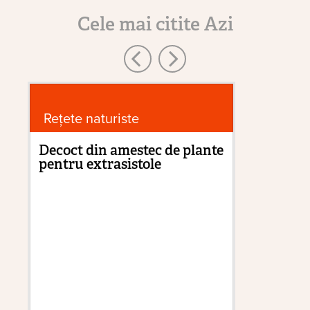
Cele mai citite Azi
Rețete naturiste
In
Decoct din amestec de plante
pentru extrasistole
Pă