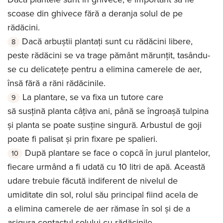
scoase din ghivece fără a deranja solul de pe
rădăcini.
Dacă arbuștii plantați sunt cu rădăcini libere,
peste rădăcini se va trage pământ mărunțit, tasându-
se cu delicatețe pentru a elimina camerele de aer,
însă fără a răni rădăcinile.
La plantare, se va fixa un tutore care
să susțină planta câțiva ani, până se îngroașă tulpina
și planta se poate susține singură. Arbustul de goji
poate fi palisat și prin fixare pe spalieri.
După plantare se face o copcă în jurul plantelor,
fiecare urmând a fi udată cu 10 litri de apă. Această
udare trebuie făcută indiferent de nivelul de
umiditate din sol, rolul său principal fiind acela de
a elimina camerele de aer rămase în sol și de a
asigura contactul solului cu rădăcinile.