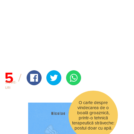
5
SHARE-
URI
O carte despre
vindecarea de o
boală groaznică,
printr-o tehnică
terapeutică străveche:
postul doar cu apă.