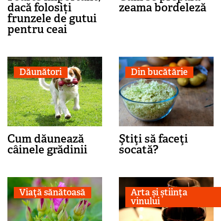
dacă folosiți
zeama bordeleză
frunzele de gutui
pentru ceai
Dăunători
Din bucătărie
Cum dăunează
Ştiţi să faceţi
câinele grădinii
socată?
Viaţă sănătoasă
Arta și știința
vinului