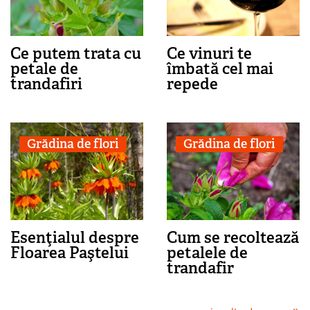
Ce putem trata cu
Ce vinuri te
petale de
îmbată cel mai
trandafiri
repede
Grădina de flori
Grădina de flori
Esenţialul despre
Cum se recoltează
Floarea Paştelui
petalele de
trandafir