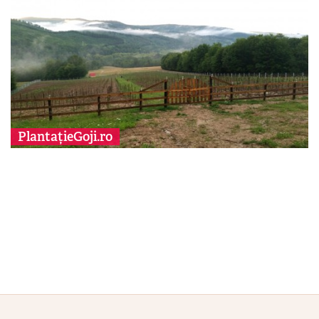
PlantațieGoji.ro