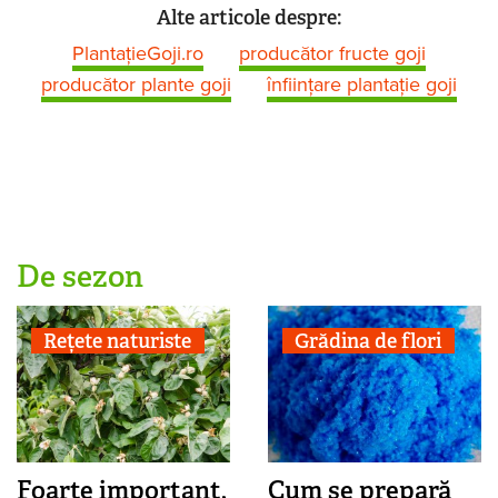
Alte articole despre:
PlantațieGoji.ro
producător fructe goji
producător plante goji
înființare plantație goji
De sezon
Rețete naturiste
Grădina de flori
Foarte important,
Cum se prepară