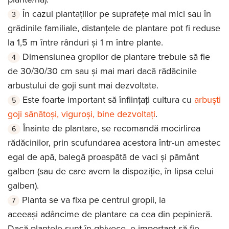
În cazul plantațiilor pe suprafețe mai mici sau în
grădinile familiale, distanțele de plantare pot fi reduse
la 1,5 m între rânduri și 1 m între plante.
Dimensiunea gropilor de plantare trebuie să fie
de 30/30/30 cm sau și mai mari dacă rădăcinile
arbustului de goji sunt mai dezvoltate.
Este foarte important să înființați cultura cu
arbuști
goji sănătoși, viguroși, bine dezvoltați
.
Înainte de plantare, se recomandă mocirlirea
rădăcinilor, prin scufundarea acestora într-un amestec
egal de apă, balegă proaspătă de vaci și pământ
galben (sau de care avem la dispoziție, în lipsa celui
galben).
Planta se va fixa pe centrul gropii, la
aceeași adâncime de plantare ca cea din pepinieră.
Dacă plantele sunt în ghivece, e important să fie