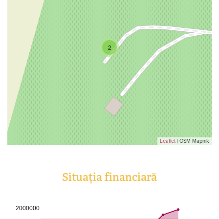
2
Leaflet
| OSM Mapnik
Situația financiară
2000000