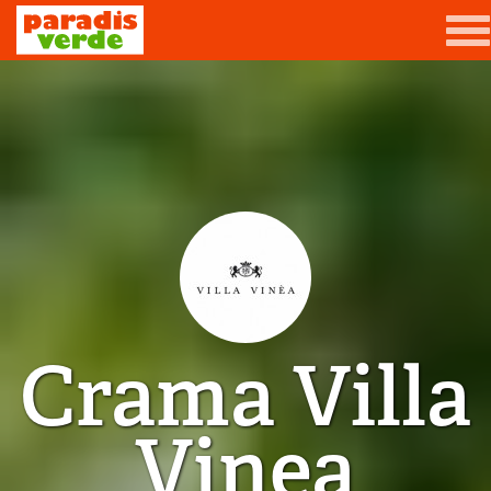
Mergi la conţinutul principal
Grădină
Livadă
Viță-de-vie
Casă
Producători de vin
Crama Villa
Promovează afacerea ta
Contact
Vinea