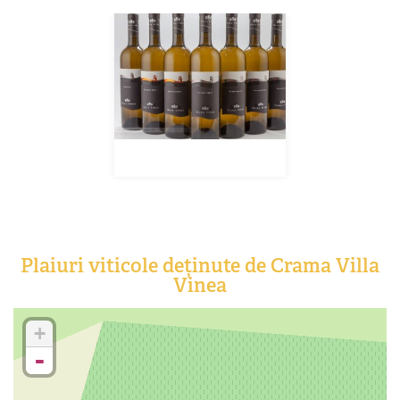
Plaiuri viticole deținute de Crama Villa
Vinea
+
-