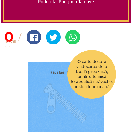
Podgoria:
Podgoria Târnave
0
SHARE-
URI
O carte despre
vindecarea de o
boală groaznică,
printr-o tehnică
terapeutică străveche:
postul doar cu apă.