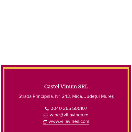
Castel Vinum SRL
Strada Principală, Nr. 243, Mica, Județul Mureș
0040 365 505107
wine@villavinea.ro
www.villavinea.com