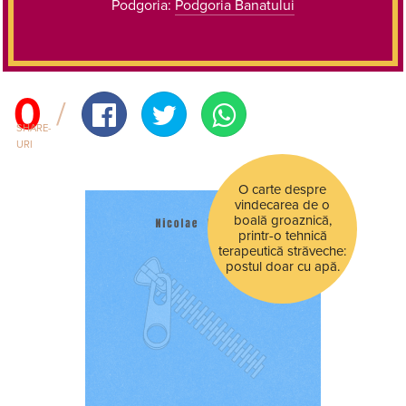
Podgoria:
Podgoria Banatului
0
SHARE-
URI
O carte despre
vindecarea de o
boală groaznică,
printr-o tehnică
terapeutică străveche:
postul doar cu apă.