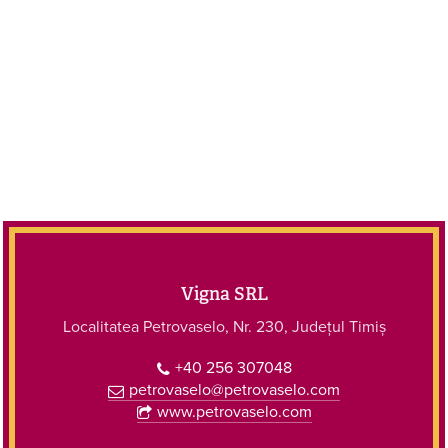
Vigna SRL
Localitatea Petrovaselo, Nr. 230, Județul Timiș
+40 256 307048
petrovaselo@petrovaselo.com
www.petrovaselo.com