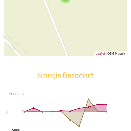
Leaflet
| OSM Mapnik
Situația financiară
5000000
Lei
0
-5000…