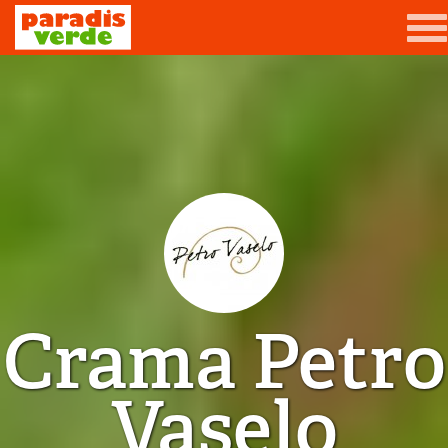
Mergi la conţinutul principal
Grădină
Livadă
Viță-de-vie
Casă
Producători de vin
Crama Petro
Promovează afacerea ta
Contact
Vaselo