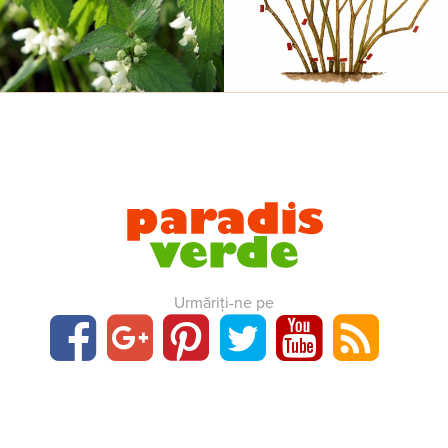
Urmăriți-ne pe