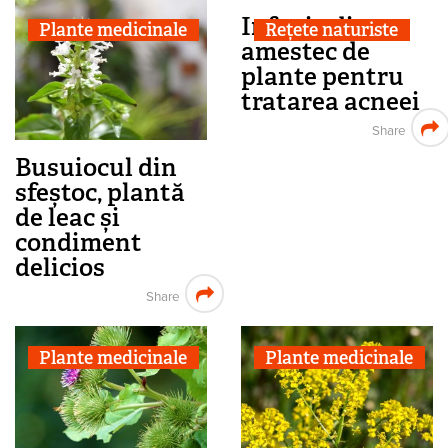
Infuzie din
Plante medicinale
Rețete naturiste
amestec de
plante pentru
tratarea acneei
Share
Busuiocul din
sfeștoc, plantă
de leac și
condiment
delicios
Share
Plante medicinale
Plante medicinale