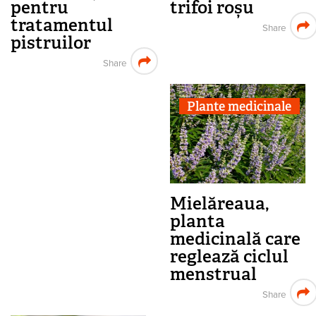
pentru
trifoi roșu
tratamentul
Share
pistruilor
Share
Plante medicinale
Mielăreaua,
planta
medicinală care
reglează ciclul
menstrual
Share