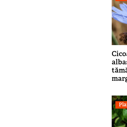
Cico
alba
tămă
mar
Pla