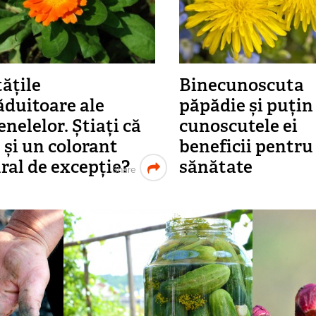
tățile
Binecunoscuta
duitoare ale
păpădie și puțin
enelelor. Știați că
cunoscutele ei
 și un colorant
beneficii pentru
ral de excepție?
sănătate
Share