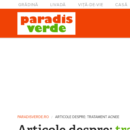
Mergi la conţinutul principal
Meniu principal
GRĂDINĂ
LIVADĂ
VIȚĂ-DE-VIE
CASĂ
Eşti aici
PARADISVERDE.RO
ARTICOLE DESPRE: TRATAMENT ACNEE
Articole despre:
tr