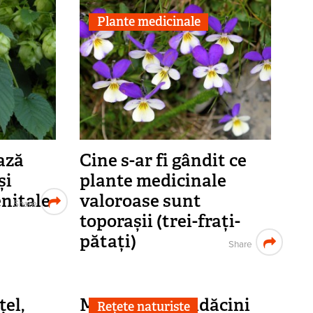
Plante medicinale
ază
Cine s-ar fi gândit ce
și
plante medicinale
enitale
valoroase sunt
Share
toporașii (trei-frați-
pătați)
Share
el,
Macerat din rădăcini
Rețete naturiste