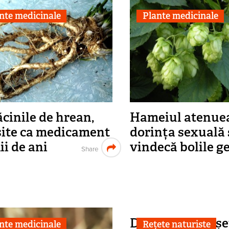
nte medicinale
Plante medicinale
cinile de hrean,
Hameiul atenue
site ca medicament
dorința sexuală 
ii de ani
vindecă bolile g
Share
Decoct din mușeț
nte medicinale
Rețete naturiste