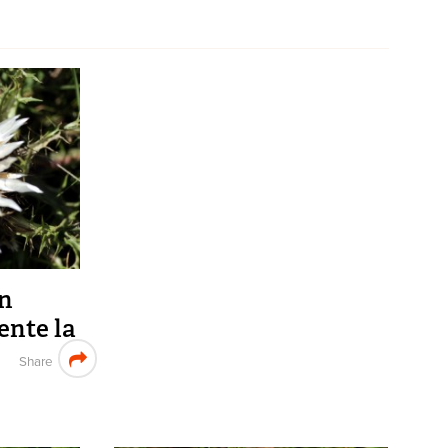
în
ente la
Share