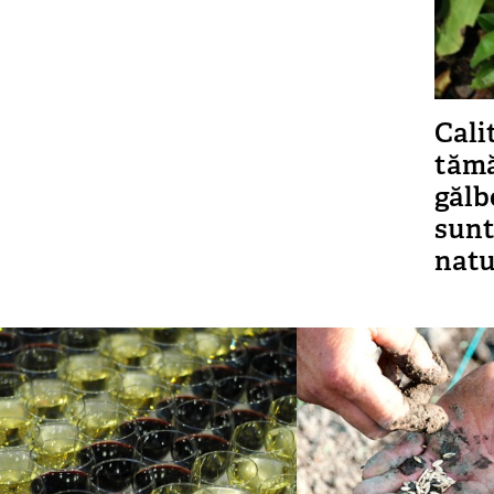
Cali
tămă
gălb
sunt
natu