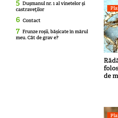
Duşmanul nr. 1 al vinetelor şi
Pla
castraveţilor
Contact
Frunze roșii, bășicate în mărul
meu. Cât de grav e?
Rădă
folo
de m
Pla