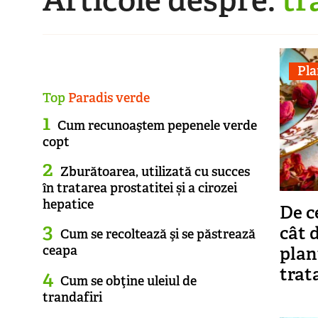
Pla
Top
Paradis verde
Cum recunoaştem pepenele verde
copt
Zburătoarea, utilizată cu succes
în tratarea prostatitei și a cirozei
hepatice
De c
cât 
Cum se recoltează şi se păstrează
plan
ceapa
trat
Cum se obţine uleiul de
trandafiri