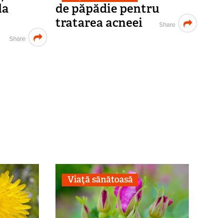
da
de păpădie pentru
u
tratarea acneei
Share
Share
Viaţă sănătoasă