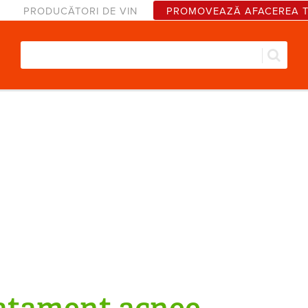
PRODUCĂTORI DE VIN
PROMOVEAZĂ AFACEREA 
Căut
Formular de căutare
atament acnee