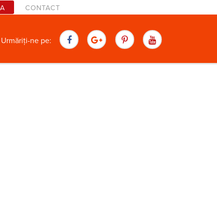
TA
CONTACT
are
Urmăriți-ne pe: