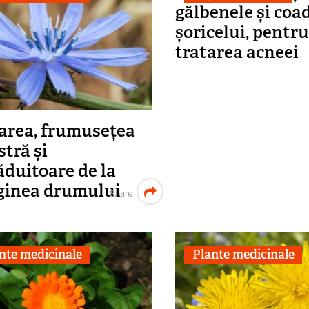
gălbenele și coa
șoricelui, pentr
tratarea acneei
area, frumusețea
stră și
duitoare de la
ginea drumului
Share
nte medicinale
Plante medicinale