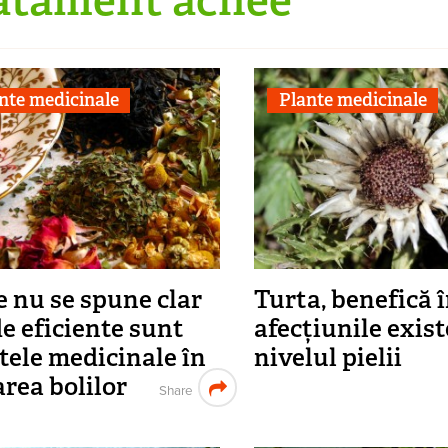
nte medicinale
Plante medicinale
e nu se spune clar
Turta, benefică 
de eficiente sunt
afecțiunile exist
tele medicinale în
nivelul pielii
area bolilor
Share