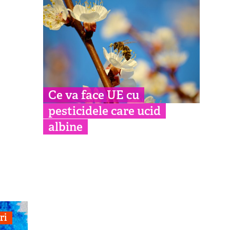
Ce va face UE cu
pesticidele care ucid
albine
ri