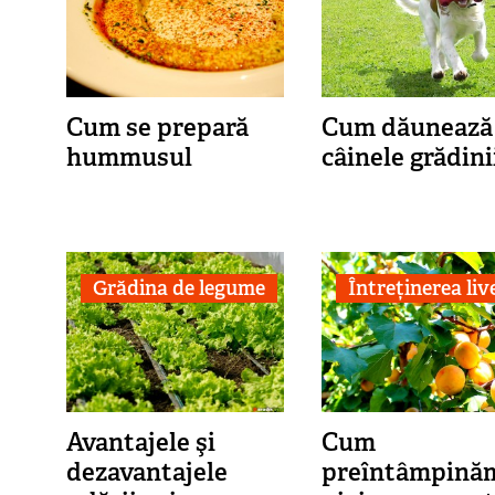
Cum se prepară
Cum dăunează
hummusul
câinele grădini
Grădina de legume
Întreținerea live
Avantajele şi
Cum
dezavantajele
preîntâmpină