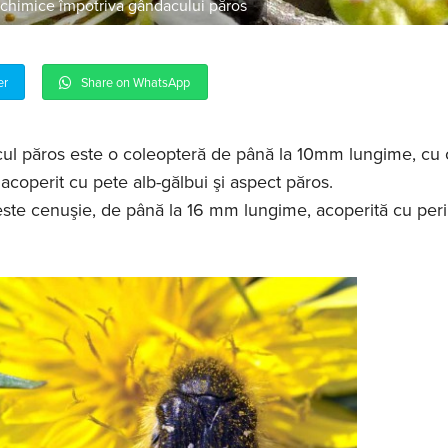
 chimice împotriva gândacului păros
er
Share on WhatsApp
ul păros este o coleopteră de până la 10mm lungime, cu 
acoperit cu pete alb-gălbui şi aspect păros.
este cenuşie, de până la 16 mm lungime, acoperită cu peri