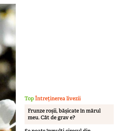
Top
Întreținerea livezii
Frunze roșii, bășicate în mărul
meu. Cât de grav e?
Se poate înmulţi cireşul din