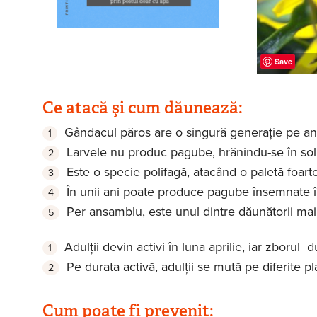
Save
Ce atacă şi cum dăunează:
Gândacul păros are o singură generaţie pe an 
Larvele nu produc pagube, hrănindu-se în so
Este o specie polifagă, atacând o paletă foarte
În unii ani poate produce pagube însemnate în
Per ansamblu, este unul dintre dăunătorii mai 
Adulţii devin activi în luna aprilie, iar zborul 
Pe durata activă, adulţii se mută pe diferite p
Cum poate fi prevenit: