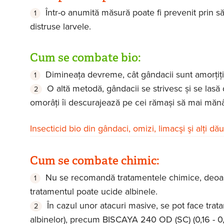
Într-o anumită măsură poate fi prevenit prin săpă
distruse larvele.
Cum se combate bio:
Dimineaţa devreme, cât gândacii sunt amorţiţi,
O altă metodă, gândacii se strivesc și se lasă
omorâți îi descurajează pe cei rămași să mai măn
Insecticid bio din gândaci, omizi, limacşi şi alţi dă
Cum se combate chimic:
Nu se recomandă tratamentele chimice, deoare
tratamentul poate ucide albinele.
În cazul unor atacuri masive, se pot face tra
albinelor), precum BISCAYA 240 OD (SC) (0,16 - 0