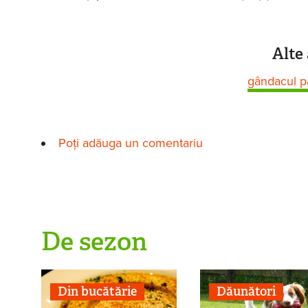
Alte 
gândacul p
Poți adăuga un comentariu
De sezon
Din bucătărie
Dăunători