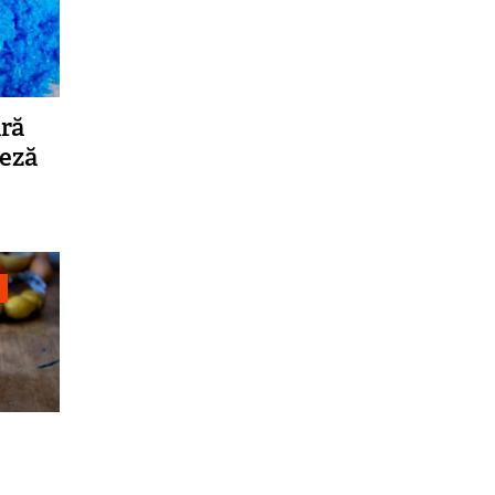
ră
eză