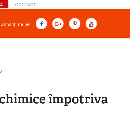
TA
CONTACT
are
Urmăriți-ne pe:
S
 chimice împotriva