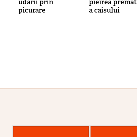
udării prin
pieirea premat
picurare
a caisului