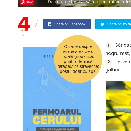
De ce nu e indicat să folosim tratamente
Save
4
Share on Facebook
Share on Twitt
SHARE-
URI
Gândac
O carte despre
vindecarea de o
negru-mat, 
boală groaznică,
Larva 
printr-o tehnică
terapeutică străveche:
gălbui.
postul doar cu apă.