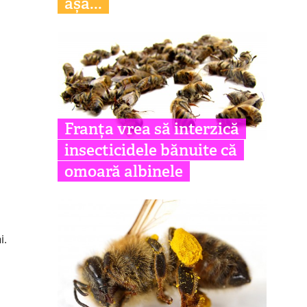
așa...
Franța vrea să interzică
insecticidele bănuite că
omoară albinele
i.