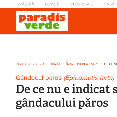
Mergi la conţinutul principal
Meniu principal
GRĂDINĂ
LIVADĂ
VIȚĂ-DE-VIE
CASĂ
Eşti aici
PARADISVERDE.RO
LIVADĂ
ÎNTREȚINEREA LIVEZII
DE CE N
Gândacul păros
(Epicometis hirta)
De ce nu e indicat
gândacului păros