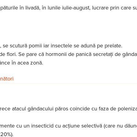
turile în livadă, în lunile iulie-august, lucrare prin care s
 se scutură pomii iar insectele se adună pe prelate.
 de flori. Se pare că hormonii de panică secretați de gânda
ânce în acea zonă.
unători
ce atacul gândacului păros coincide cu faza de polenizar
tamente cu un insecticid cu acţiune selectivă (care nu dău
,20%).