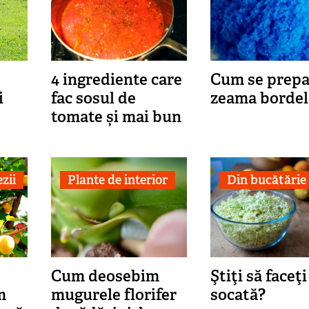
4 ingrediente care
Cum se prepa
i
fac sosul de
zeama bordel
tomate și mai bun
zii
Plante de interior
Din bucătărie
Cum deosebim
Ştiţi să faceţi
m
mugurele florifer
socată?