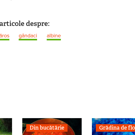
articole despre:
ăros
gândaci
albine
Din bucătărie
Grădina de flo