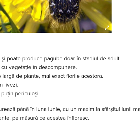
şi poate produce pagube doar în stadiul de adult.
l cu vegetaţie în descompunere.
 largă de plante, mai exact florile acestora.
 livezi.
puţin periculoşi.
durează până în luna iunie, cu un maxim la sfârşitul lunii ma
lante, pe măsură ce acestea înfloresc.