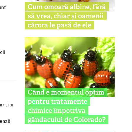
Cum omoară albine, fără
unt
să vrea, chiar și oamenii
cărora le pasă de ele
cii
Când e momentul optim
pentru tratamente
e, iar
chimice împotriva
gândacului de Colorado?
nează