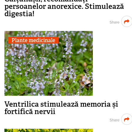
persoanelor anorexice. Stimulează
digestia!
Share
Plante medicinale
Ventrilica stimulează memoria și
fortifică nervii
Share