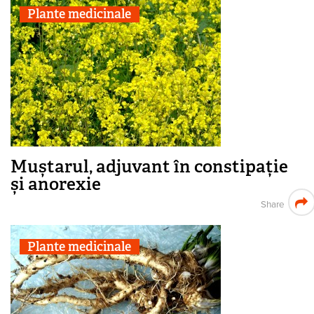
Plante medicinale
Muștarul, adjuvant în constipație
și anorexie
Share
Plante medicinale