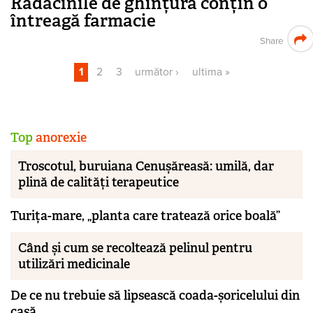
Rădăcinile de ghințură conțin o
întreagă farmacie
Share
1
2
3
următor ›
ultima »
Pagini
Top
anorexie
Troscotul, buruiana Cenușăreasă: umilă, dar
plină de calități terapeutice
Turița-mare, „planta care tratează orice boală”
Când și cum se recoltează pelinul pentru
utilizări medicinale
De ce nu trebuie să lipsească coada-șoricelului din
casă