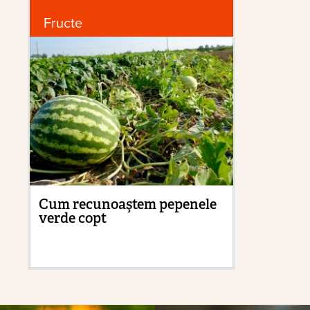
Fructe
G
Cum recunoaştem pepenele
Ce
verde copt
tr