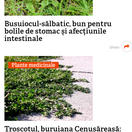
Busuiocul-sălbatic, bun pentru
bolile de stomac și afecțiunile
intestinale
Share
Plante medicinale
Troscotul, buruiana Cenușăreasă: