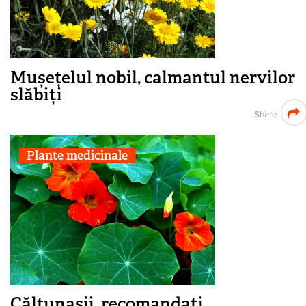
Mușețelul nobil, calmantul nervilor
slăbiți
Share
Plante medicinale
Călțunașii, recomandați