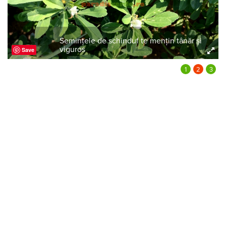
Semințele de schinduf te mențin tânăr și
viguros
Save