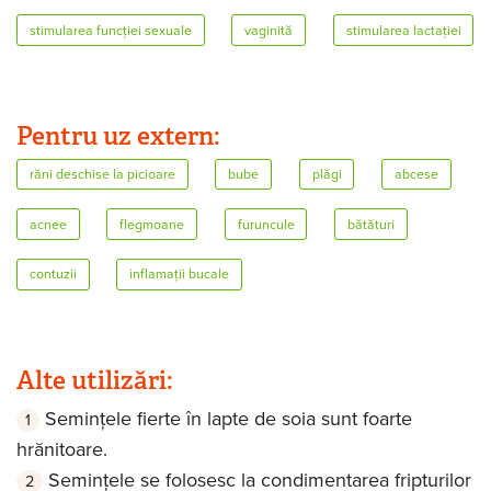
stimularea funcției sexuale
vaginită
stimularea lactației
Pentru uz extern:
răni deschise la picioare
bube
plăgi
abcese
acnee
flegmoane
furuncule
bătături
contuzii
inflamații bucale
Alte utilizări:
Semințele fierte în lapte de soia sunt foarte
hrănitoare.
Semințele se folosesc la condimentarea fripturilor