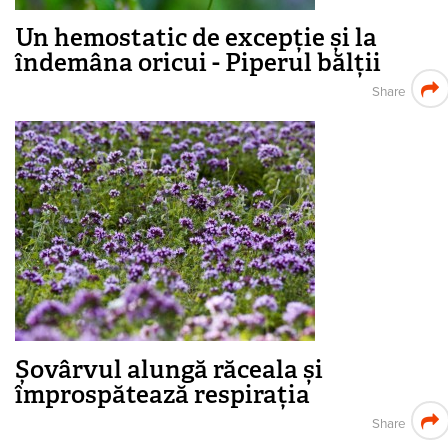
Un hemostatic de excepție și la
îndemâna oricui - Piperul bălții
Share
Șovârvul alungă răceala și
împrospătează respirația
Share