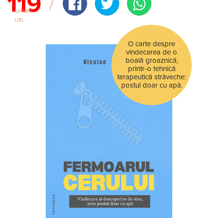
119
SHARE-
URI
O carte despre
vindecarea de o
boală groaznică,
printr-o tehnică
terapeutică străveche:
postul doar cu apă.