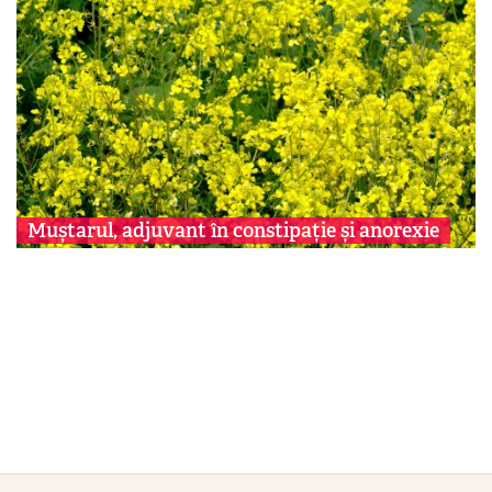
Muștarul, adjuvant în constipație și anorexie