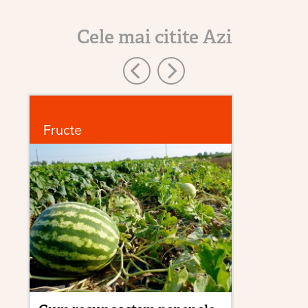
Cele mai citite Azi
Fructe
Bo