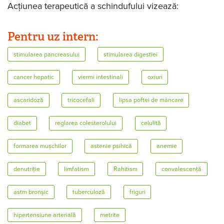
Acțiunea terapeutică a schindufului vizează:
Pentru uz intern:
stimularea pancreasului
stimularea digestiei
cancer hepatic
viermi intestinali
oxiuri
ascaridoză
tricocefali
lipsa poftei de mâncare
diabet
reglarea colesterolului
celulită
formarea mușchilor
astenie psihică
anemie
denutriție
limfatism
Rahitism
convalescență
astm bronșic
tuberculoză
friguri
hipertensiune arterială
metrite