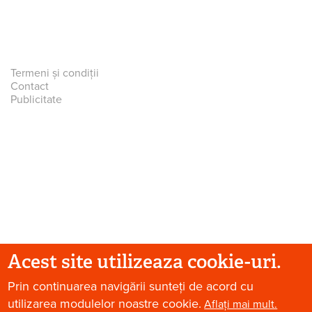
Termeni și condiții
Contact
Publicitate
Acest site utilizeaza cookie-uri.
© 2026 Paradis Verde. Toate drepturile rezervate.
Prin continuarea navigării sunteți de acord cu
utilizarea modulelor noastre cookie.
Aflați mai mult.