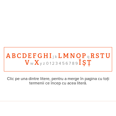
A
B
C
D
E
F
G
H
I
L
M
N
O
P
R
S
T
U
j k
q
V
X
Î
Ş
Ț
w
y z 0 1 2 3 4 5 6 7 8 9
Clic pe una dintre litere, pentru a merge în pagina cu toți
termenii ce încep cu acea literă.