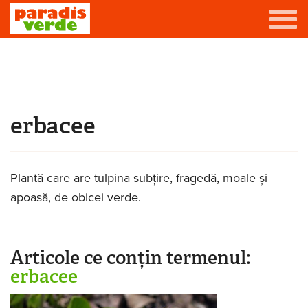
Mergi la conţinutul principal
Grădină
Livadă
erbacee
Eşti aici
Viță-de-vie
Casă
Plantă care are tulpina subțire, fragedă, moale și
Producători de vin
apoasă, de obicei verde.
Promovează afacerea ta
Articole ce conțin termenul:
Contact
erbacee