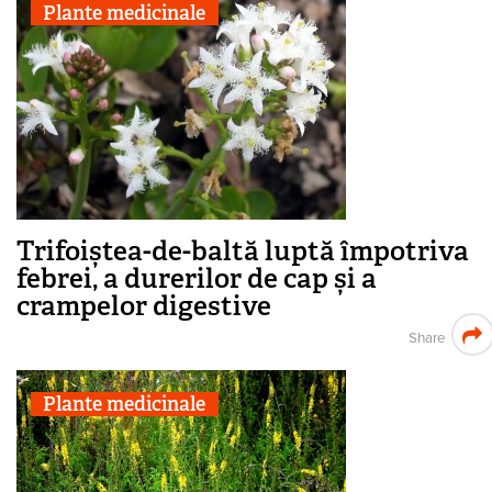
Plante medicinale
Trifoiștea-de-baltă luptă împotriva
febrei, a durerilor de cap și a
crampelor digestive
Share
Plante medicinale