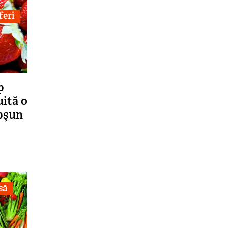
feri
p
uită o
ăpşun
să