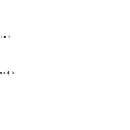
 dacă
diţiile