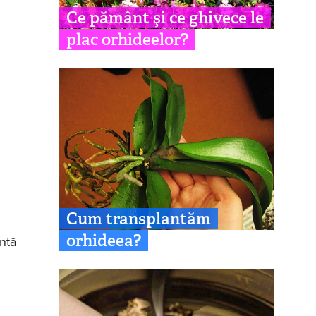
Ce pământ şi ce ghivece le
plac orhideelor?
Cum transplantăm
orhideea?
antă