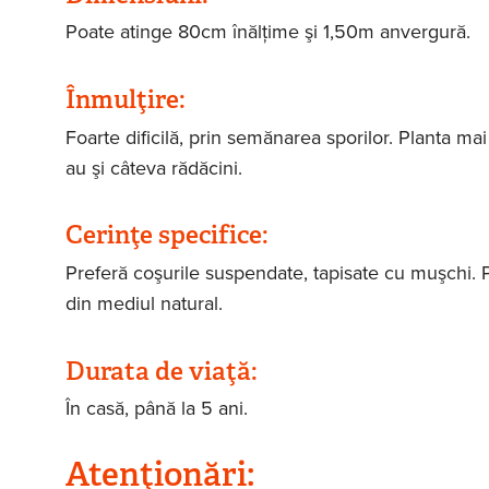
Poate atinge 80cm înălţime şi 1,50m anvergură.
Înmulţire:
Foarte dificilă, prin semănarea sporilor. Planta ma
au şi câteva rădăcini.
Cerinţe specifice:
Preferă coşurile suspendate, tapisate cu muşchi. P
din mediul natural.
Durata de viaţă:
În casă, până la 5 ani.
Atenţionări: