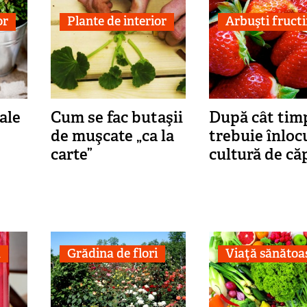
or
Plante de interior
Arbuşti fructi
ale
Cum se fac butaşii
După cât tim
de muşcate „ca la
trebuie înloc
carte”
cultură de c
ă
Grădina de flori
Viaţă sănătoa