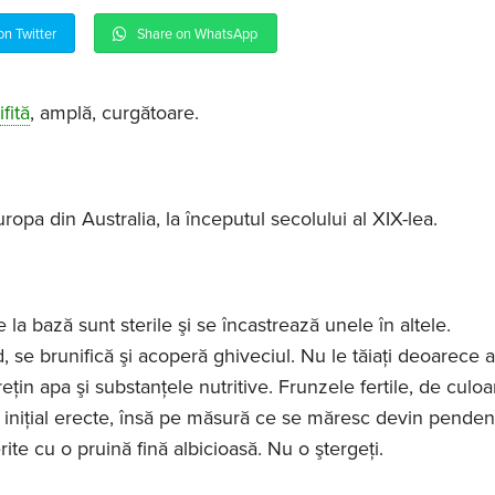
on Twitter
Share on WhatsApp
fită
, amplă, curgătoare.
:
ropa din Australia, la începutul secolului al XIX-lea.
 la bază sunt sterile şi se încastrează unele în altele.
, se brunifică şi acoperă ghiveciul. Nu le tăiaţi deoarece 
eţin apa şi substanţele nutritive. Frunzele fertile, de culoar
 iniţial erecte, însă pe măsură ce se măresc devin penden
ite cu o pruină fină albicioasă. Nu o ştergeţi.