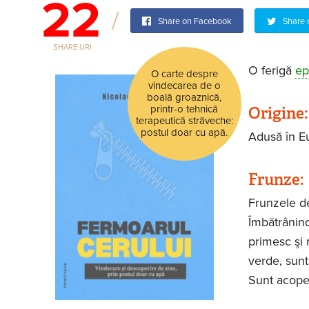
22
Share on Facebook
Share 
SHARE-URI
O ferigă
epi
O carte despre
vindecarea de o
boală groaznică,
Origine
printr-o tehnică
terapeutică străveche:
postul doar cu apă.
Adusă în Eu
Frunze:
Frunzele de
Îmbătrânind
primesc şi r
verde, sunt
Sunt acoper