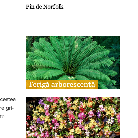
Pin de Norfolk
Ferigă arborescentă
acestea
e gri-
te.