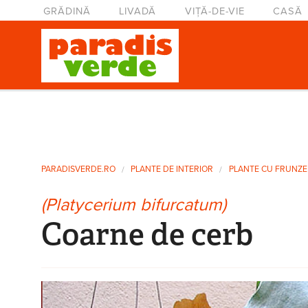
Mergi la conţinutul principal
Meniu principal
GRĂDINĂ
LIVADĂ
VIȚĂ-DE-VIE
CASĂ
Eşti aici
PARADISVERDE.RO
PLANTE DE INTERIOR
PLANTE CU FRUNZE
(Platycerium bifurcatum)
Coarne de cerb