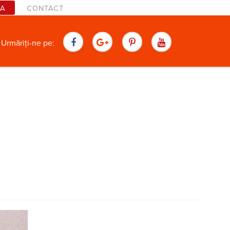
TA
CONTACT
are
Urmăriți-ne pe: