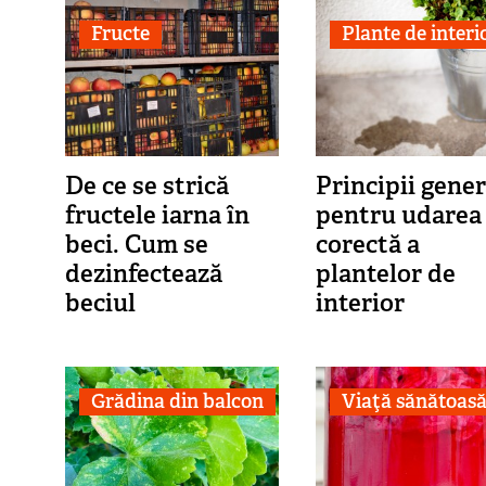
Fructe
Plante de interi
De ce se strică
Principii gener
fructele iarna în
pentru udarea
beci. Cum se
corectă a
dezinfectează
plantelor de
beciul
interior
Grădina din balcon
Viaţă sănătoas