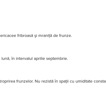
ricacee fribroasă şi mraniţă de frunze.
ună, în intervalul aprilie septembrie.
troprirea frunzelor. Nu rezistă în spaţii cu umiditate const