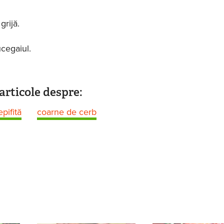
grijă.
cegaiul.
articole despre:
epifită
coarne de cerb