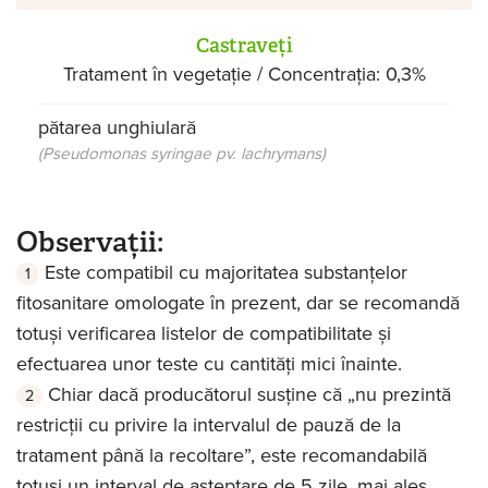
Castraveți
Tratament în vegetație / Concentrația: 0,3%
pătarea unghiulară
(Pseudomonas syringae pv. lachrymans)
Observații:
Este compatibil cu majoritatea substanțelor
fitosanitare omologate în prezent, dar se recomandă
totuși verificarea listelor de compatibilitate și
efectuarea unor teste cu cantități mici înainte.
Chiar dacă producătorul susține că „nu prezintă
restricții cu privire la intervalul de pauză de la
tratament până la recoltare”, este recomandabilă
totuși un interval de așteptare de 5 zile, mai ales