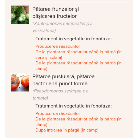
Pătarea frunzelor și
bășicarea fructelor
(Xanthomonas campestris pv.
vesicatoria)
Tratament în vegetație în fenofaza:
Producerea răsadurilor
De la plantarea răsadurilor până la pârgă (în
sere și solarii)
De la plantarea răsadurilor până la pârgă (în
câmp)
Pătarea pustulară, pătarea
bacteriană punctiformă
(Pseudomonas syringae pv.
tomato)
Tratament în vegetație în fenofaza:
Producerea răsadurilor
De la plantarea răsadurilor până la pârgă (în
câmp)
După intrarea în pârgă (în câmp)