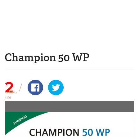
Mergi la conţinutul principal
Champion 50 WP
Eşti aici
2
SHARE-
URI