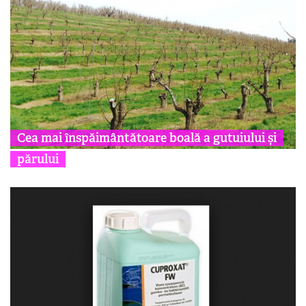
Cea mai înspăimântătoare boală a gutuiului și
părului