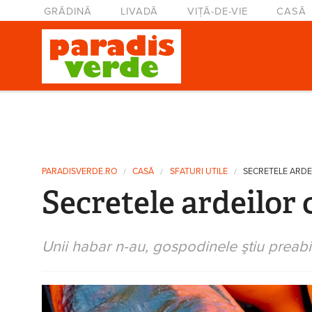
Mergi la conţinutul principal
Meniu principal
GRĂDINĂ
LIVADĂ
VIȚĂ-DE-VIE
CASĂ
Eşti aici
PARADISVERDE.RO
CASĂ
SFATURI UTILE
SECRETELE ARDE
Secretele ardeilor 
Unii habar n-au, gospodinele ştiu preabin