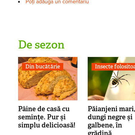
Poți adăuga un comentariu
De sezon
Din bucătărie
Insecte folosito
Pâine de casă cu
Păianjeni mari,
semințe. Pur și
dungi negre și
simplu delicioasă!
galbene, în
grădină