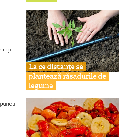
 coji
La ce distanţe se
plantează răsadurile de
legume
 puneţi