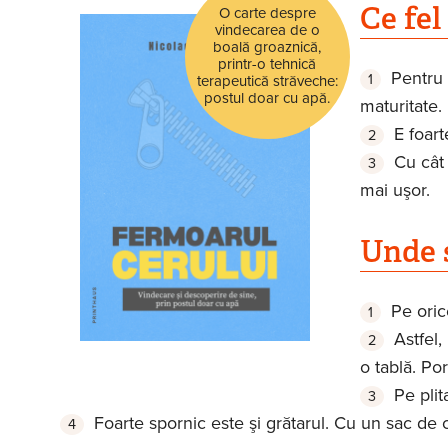
Ce fel
O carte despre
vindecarea de o
boală groaznică,
printr-o tehnică
Pentru 
terapeutică străveche:
postul doar cu apă.
maturitate.
E foart
Cu cât 
mai uşor.
Unde 
Pe oric
Astfel,
o tablă. Por
Pe plit
Foarte spornic este şi grătarul. Cu un sac de 