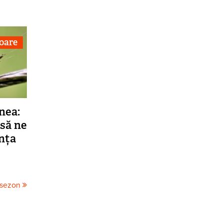
toare
nea:
 să ne
nța
 sezon