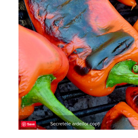
Secretele ardeilor copţi
Save