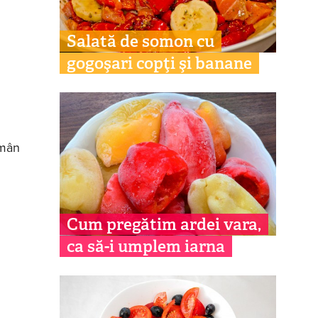
Salată de somon cu
gogoşari copţi şi banane
ămân
Cum pregătim ardei vara,
ca să-i umplem iarna