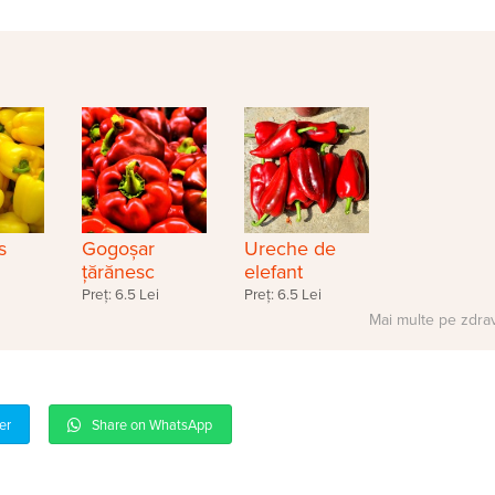
s
Gogoșar
Ureche de
țărănesc
elefant
Preț: 6.5 Lei
Preț: 6.5 Lei
Mai multe pe zdra
er
Share on WhatsApp