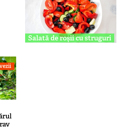
Salată de roșii cu struguri
vezii
ărul
rav