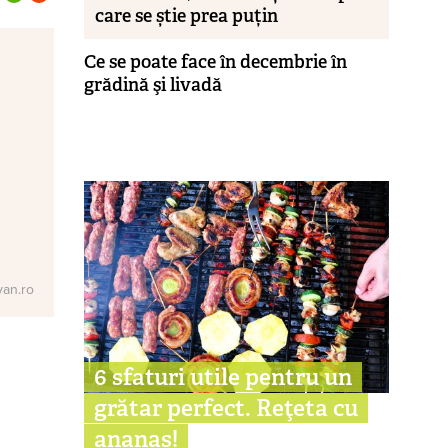
care se știe prea puțin
Ce se poate face în decembrie în
grădină şi livadă
van.ro
6 sfaturi utile pentru un
grătar perfect. Reţeta cu
ananas!