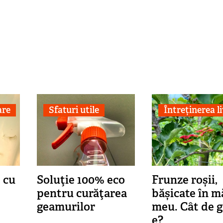
are
Sfaturi utile
Întreținerea li
 cu
Soluţie 100% eco
Frunze roșii,
pentru curăţarea
bășicate în m
geamurilor
meu. Cât de g
e?