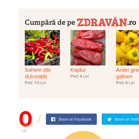
Cumpără de pe
.ro
Sahem (de
Kaptur
Ardei gra
dulceață)
galben
Preț: 6 Lei
Preț: 7.5 Lei
Preț: 6 Lei
0
Share on Facebook
Share on Twitt
SHARE-
URI