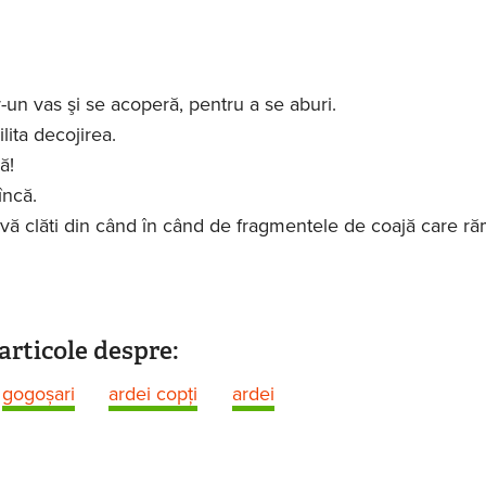
-un vas şi se acoperă, pentru a se aburi.
lita decojirea.
ă!
încă.
 vă clăti din când în când de fragmentele de coajă care r
articole despre:
gogoșari
ardei copţi
ardei