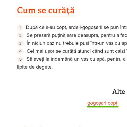
Cum se curăţă
După ce s-au copt, ardeii/gogoşarii se pun într
Se presară puţină sare deasupra, pentru a faci
În niciun caz nu trebuie puşi într-un vas cu ap
Cel mai uşor se curăţă atunci când sunt calzi 
Să aveţi la îndemână un vas cu apă, pentru a
lipite de degete.
Alte 
gogoşari copţi