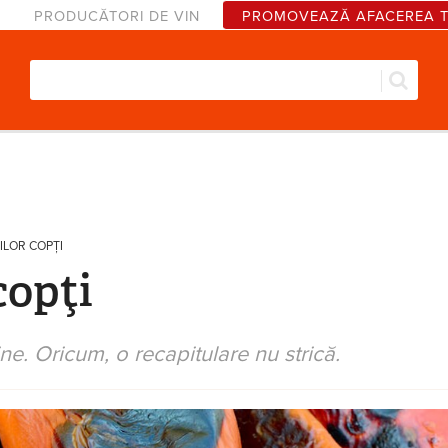
PRODUCĂTORI DE VIN
PROMOVEAZĂ AFACEREA 
Căut
Formular de căutare
ILOR COPŢI
copţi
e. Oricum, o recapitulare nu strică.