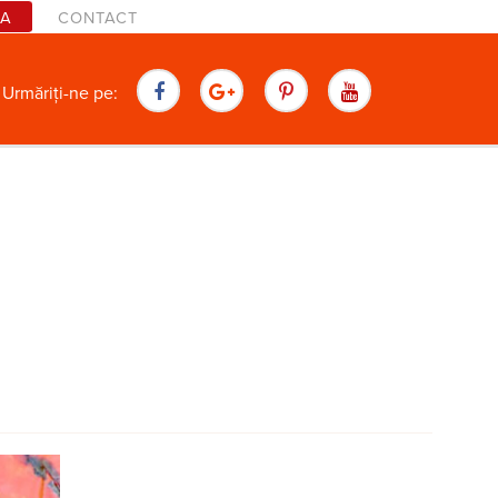
TA
CONTACT
are
Urmăriți-ne pe: