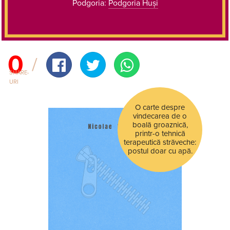
Podgoria:
Podgoria Huși
0
SHARE-
URI
O carte despre
vindecarea de o
boală groaznică,
printr-o tehnică
terapeutică străveche:
postul doar cu apă.