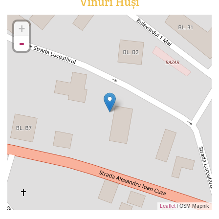
Vinuri Huși
+
-
Leaflet
| OSM Mapnik