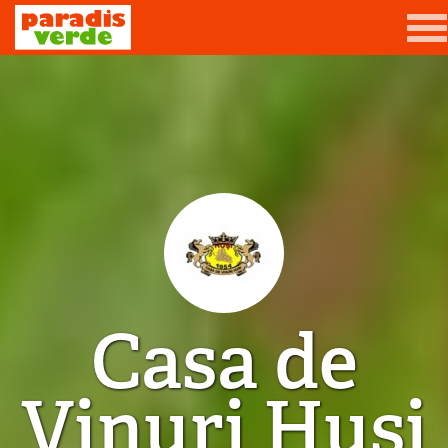
Mergi la conţinutul principal
Grădină
Livadă
Viță-de-vie
Casă
Producători de vin
Casa de
Promovează afacerea ta
Contact
Vinuri Huși