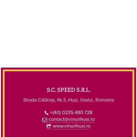
S.C. SPEED S.R.L.
Strada Călărași, Nr.3, Huși, Vaslui, Romania
+(40) 0235 480 728
contact@vinurihusi.ro
www.vinurihusi.ro