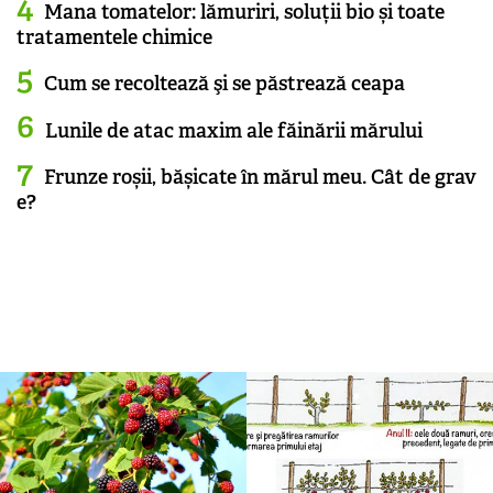
Mana tomatelor: lămuriri, soluții bio și toate
tratamentele chimice
Cum se recoltează şi se păstrează ceapa
Lunile de atac maxim ale făinării mărului
Frunze roșii, bășicate în mărul meu. Cât de grav
e?