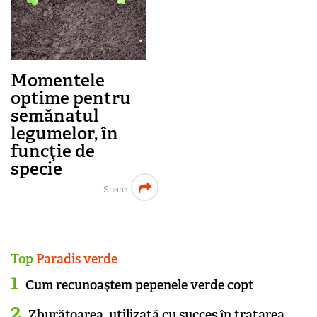
Momentele
optime pentru
semănatul
legumelor, în
funcţie de
specie
Share
Top
Paradis verde
Cum recunoaştem pepenele verde copt
Zburătoarea, utilizată cu succes în tratarea