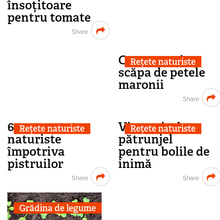
însoțitoare
pentru tomate
Share
Cum puteți
Rețete naturiste
scăpa de petele
maronii
Share
6 tratamente
Vin tonic de
Rețete naturiste
Rețete naturiste
naturiste
pătrunjel
împotriva
pentru bolile de
pistruilor
inimă
Share
Share
Grădina de legume