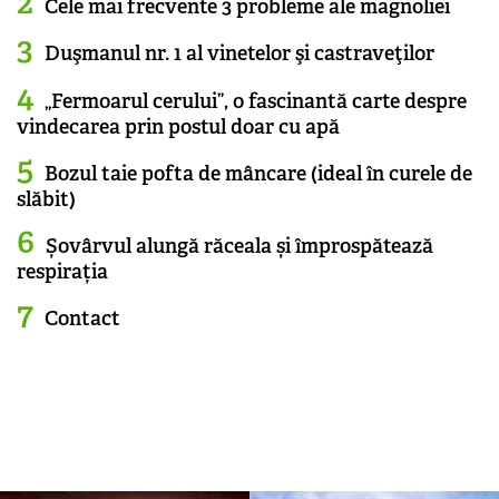
Cele mai frecvente 3 probleme ale magnoliei
Duşmanul nr. 1 al vinetelor şi castraveţilor
„Fermoarul cerului”, o fascinantă carte despre
vindecarea prin postul doar cu apă
Bozul taie pofta de mâncare (ideal în curele de
slăbit)
Șovârvul alungă răceala și împrospătează
respirația
Contact