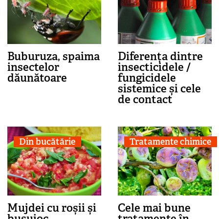
Buburuza, spaima
Diferența dintre
insectelor
insecticidele /
dăunătoare
fungicidele
sistemice și cele
de contact
Din bucătărie
Tratamente chimice
Mujdei cu roșii și
Cele mai bune
busuioc
tratamente în