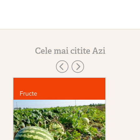
Cele mai citite Azi
Fructe
D