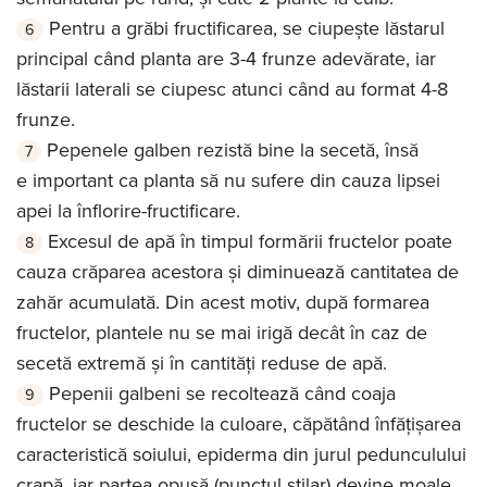
Pentru a grăbi fructificarea, se ciupește lăstarul
principal când planta are 3-4 frunze adevărate, iar
lăstarii laterali se ciupesc atunci când au format 4-8
frunze.
Pepenele galben rezistă bine la secetă, însă
e important ca planta să nu sufere din cauza lipsei
apei la înflorire-fructificare.
Excesul de apă în timpul formării fructelor poate
cauza crăparea acestora și diminuează cantitatea de
zahăr acumulată. Din acest motiv, după formarea
fructelor, plantele nu se mai irigă decât în caz de
secetă extremă și în cantități reduse de apă.
Pepenii galbeni se recoltează când coaja
fructelor se deschide la culoare, căpătând înfățișarea
caracteristică soiului, epiderma din jurul pedunculului
crapă, iar partea opusă (punctul stilar) devine moale.