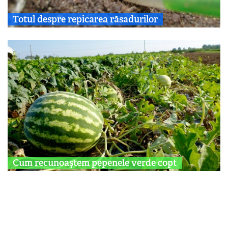
Totul despre repicarea răsadurilor
Cum recunoaştem pepenele verde copt