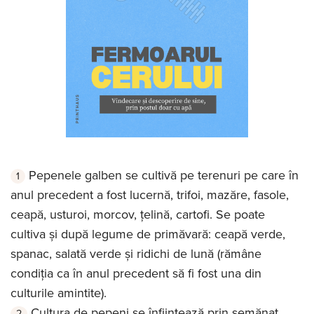
Pepenele galben se cultivă pe terenuri pe care în
anul precedent a fost lucernă, trifoi, mazăre, fasole,
ceapă, usturoi, morcov, țelină, cartofi. Se poate
cultiva și după legume de primăvară: ceapă verde,
spanac, salată verde și ridichi de lună (rămâne
condiția ca în anul precedent să fi fost una din
culturile amintite).
Cultura de pepeni se înființează prin semănat