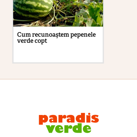
Cum recunoaştem pepenele
Du
verde copt
ca