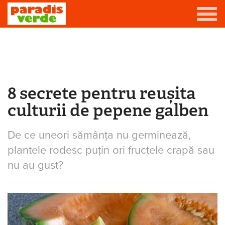
Mergi la conţinutul principal
Grădină
Livadă
8 secrete pentru reușita
Eşti aici
Viță-de-vie
culturii de pepene galben
Casă
De ce uneori sămânța nu germinează,
Producători de vin
plantele rodesc puțin ori fructele crapă sau
Promovează afacerea ta
nu au gust?
Contact