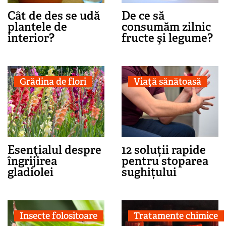
Cât de des se udă
De ce să
plantele de
consumăm zilnic
interior?
fructe şi legume?
Grădina de flori
Viaţă sănătoasă
Esenţialul despre
12 soluții rapide
îngrijirea
pentru stoparea
gladiolei
sughițului
Insecte folositoare
Tratamente chimice