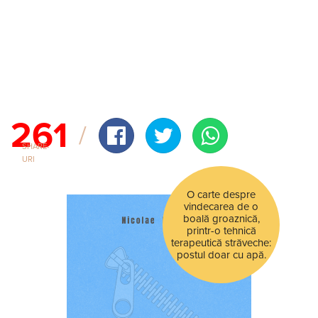
261
SHARE-
URI
O carte despre
vindecarea de o
boală groaznică,
printr-o tehnică
terapeutică străveche:
postul doar cu apă.