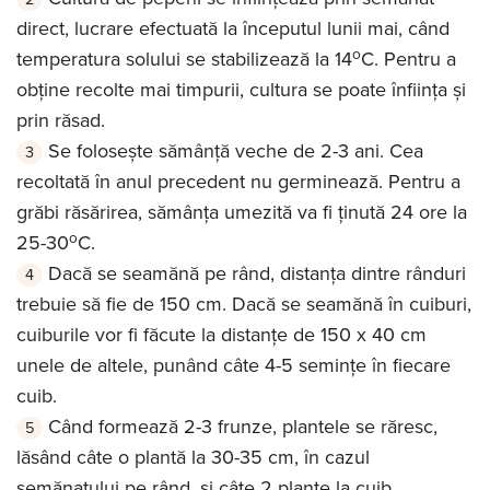
direct, lucrare efectuată la începutul lunii mai, când
o
temperatura solului se stabilizează la 14
C. Pentru a
obține recolte mai timpurii, cultura se poate înființa și
prin răsad.
Se folosește sămânță veche de 2-3 ani. Cea
recoltată în anul precedent nu germinează. Pentru a
grăbi răsărirea, sămânța umezită va fi ținută 24 ore la
o
25-30
C.
Dacă se seamănă pe rând, distanța dintre rânduri
trebuie să fie de 150 cm. Dacă se seamănă în cuiburi,
cuiburile vor fi făcute la distanțe de 150 x 40 cm
unele de altele, punând câte 4-5 semințe în fiecare
cuib.
Când formează 2-3 frunze, plantele se răresc,
lăsând câte o plantă la 30-35 cm, în cazul
semănatului pe rând, și câte 2 plante la cuib.