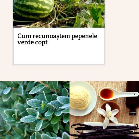
Cum recunoaştem pepenele
Ma
verde copt
sol
tr