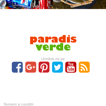
Urmăriți-ne pe
Termeni și condiții