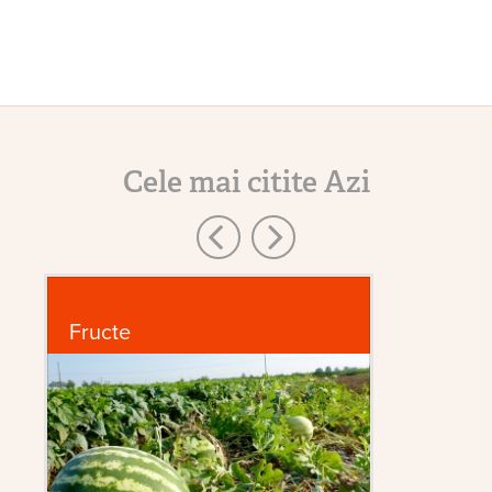
Cele mai citite Azi
Fructe
Bo