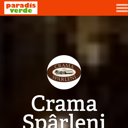
Mergi la conţinutul principal
Grădină
Livadă
Viță-de-vie
Casă
Producători de vin
Crama
Promovează afacerea ta
Contact
Spârleni