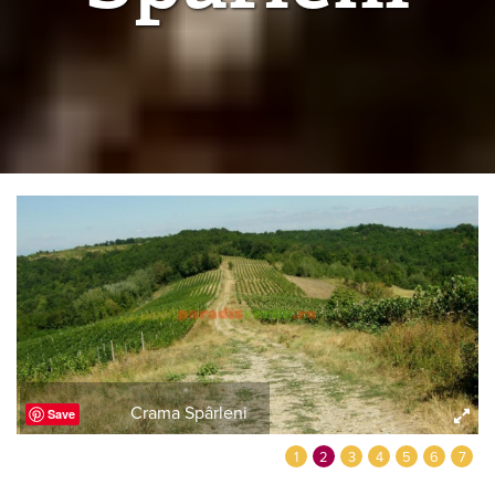
Crama Spârleni
Save