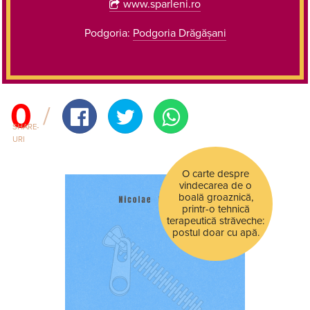
www.sparleni.ro
Podgoria:
Podgoria Drăgășani
0
SHARE-
URI
O carte despre
vindecarea de o
boală groaznică,
printr-o tehnică
terapeutică străveche:
postul doar cu apă.