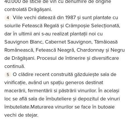
40.000 de sticle de vin cu denumire de origine
controlată Drăgășani.
Viile vechi datează din 1987 și sunt plantate cu
soiurile Fetească Regală și Crâmpoșie Selecționată,
dar în ultimii ani s-au realizat plantații noi cu
Sauvignon Blanc, Cabernet Sauvignon, Tămâioasă
Românească, Fetească Neagră, Chardonnay și Negru
de Drăgășani. Procesul de întinerire și diversificare
continuă.
O clădire recent construită găzduiește sala de
vinificație, având un spațiu generos destinat
macerării, fermentării si păstrării vinurilor. În același
loc se află sala de îmbuteliere și depozitul de vinuri
îmbuteliate.Maturarea vinurilor se face în butoaie
vechi de stejar.