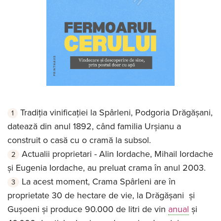
Tradiția vinificației la Spârleni, Podgoria Drăgășani,
datează din anul 1892, când familia Urșianu a
construit o casă cu o cramă la subsol.
Actualii proprietari - Alin Iordache, Mihail Iordache
și Eugenia Iordache, au preluat crama în anul 2003.
La acest moment, Crama Spârleni are în
proprietate 30 de hectare de vie, la Drăgășani și
Gușoeni și produce 90.000 de litri de vin
anual
și