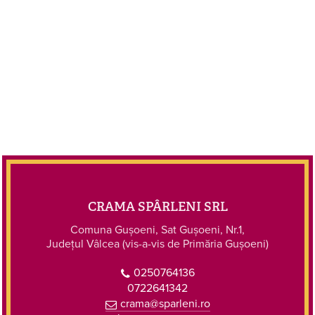
CRAMA SPÂRLENI SRL
Comuna Gușoeni, Sat Gușoeni, Nr.1,
Județul Vâlcea (vis-a-vis de Primăria Gușoeni)
0250764136
0722641342
crama@sparleni.ro