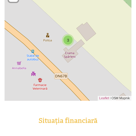
3
Leaflet
| OSM Mapnik
Situația financiară