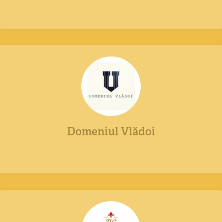
Domeniul Vlădoi