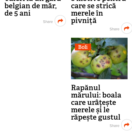
belgian de măr,
care se strică
de 5 ani
merele în
pivniță
Share
Share
Boli
Rapănul
mărului: boala
care urâțește
merele și le
răpește gustul
Share