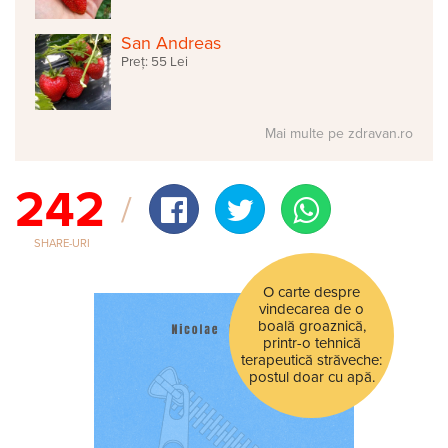
San Andreas
Preț: 55 Lei
Mai multe pe zdravan.ro
242
SHARE-URI
O carte despre
vindecarea de o
boală groaznică,
printr-o tehnică
terapeutică străveche:
postul doar cu apă.