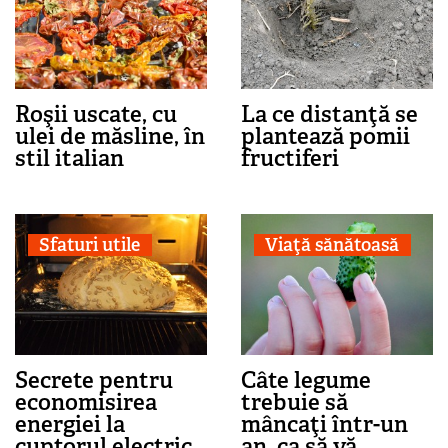
Roşii uscate, cu
La ce distanţă se
ulei de măsline, în
plantează pomii
stil italian
fructiferi
Sfaturi utile
Viaţă sănătoasă
Secrete pentru
Câte legume
economisirea
trebuie să
energiei la
mâncaţi într-un
cuptorul electric
an, ca să vă