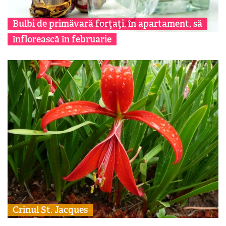
Bulbi de primăvară forţaţi, în apartament, să
înflorească în februarie
Crinul St. Jacques