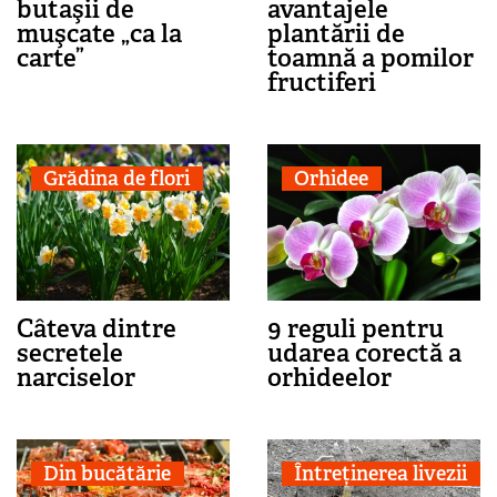
butaşii de
avantajele
muşcate „ca la
plantării de
carte”
toamnă a pomilor
fructiferi
Grădina de flori
Orhidee
Câteva dintre
9 reguli pentru
secretele
udarea corectă a
narciselor
orhideelor
Din bucătărie
Întreținerea livezii