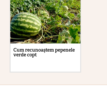
Cum recunoaştem pepenele
Ma
verde copt
sol
tr