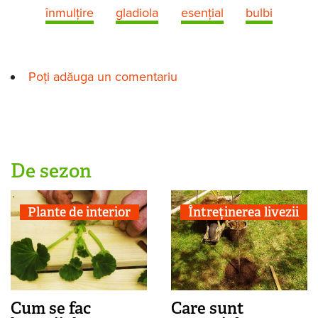
înmulțire
gladiola
esenţial
bulbi
Poți adăuga un comentariu
De sezon
Plante de interior
Întreținerea livezii
Cum se fac
Care sunt