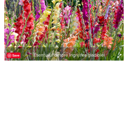
Esenţialul despre îngrijirea gladiolei
Save