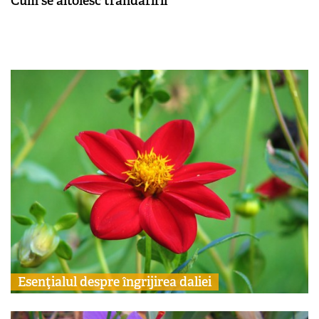
Cum se altoiesc trandafirii
Esenţialul despre îngrijirea daliei