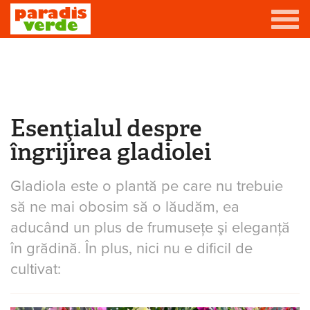
Mergi la conţinutul principal
Grădină
Livadă
Esenţialul despre
Eşti aici
Viță-de-vie
îngrijirea gladiolei
Casă
Gladiola este o plantă pe care nu trebuie
Producători de vin
să ne mai obosim să o lăudăm, ea
Promovează afacerea ta
aducând un plus de frumuseţe şi eleganţă
în grădină. În plus, nici nu e dificil de
Contact
cultivat: