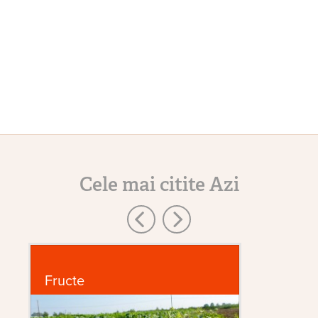
Cele mai citite Azi
Fructe
Bo