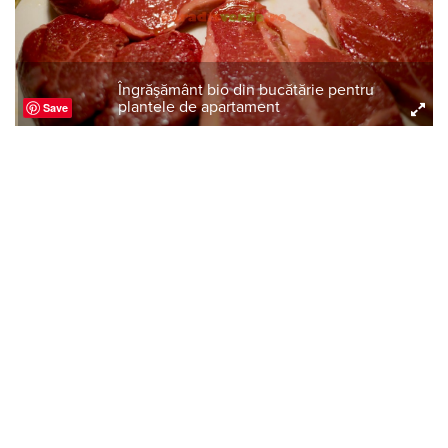
Îngrăşământ bio din bucătărie pentru
plantele de apartament
Save