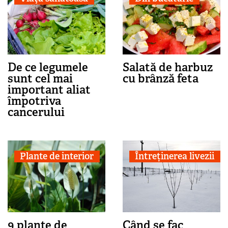
De ce legumele
Salată de harbuz
sunt cel mai
cu brânză feta
important aliat
împotriva
cancerului
Plante de interior
Întreținerea livezii
9 plante de
Când se fac