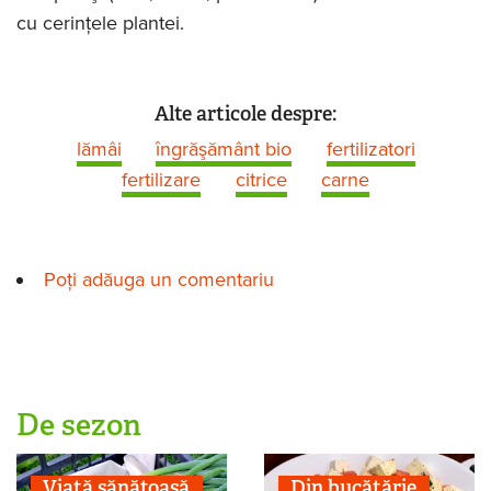
cu cerinţele plantei.
Alte articole despre:
lămâi
îngrăşământ bio
fertilizatori
fertilizare
citrice
carne
Poți adăuga un comentariu
De sezon
Viaţă sănătoasă
Din bucătărie