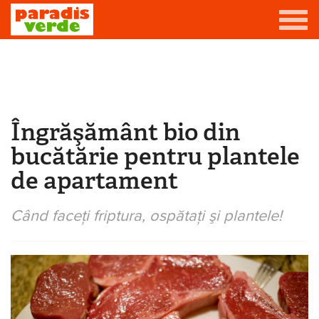
Mergi la conţinutul principal
Grădină
Livadă
Îngrăşământ bio din
Eşti aici
Viță-de-vie
bucătărie pentru plantele
Casă
de apartament
Producători de vin
Când faceţi friptura, ospătaţi şi plantele!
Promovează afacerea ta
Contact