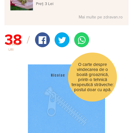
Preț: 3 Lei
Mai multe pe zdravan.ro
38
SHARE-
URI
O carte despre
vindecarea de o
boală groaznică,
printr-o tehnică
terapeutică străveche:
postul doar cu apă.