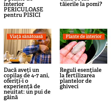
interior
tăierile la pomi?
PERICULOASE
pentru PISICI
Viaţă sănătoasă
Plante de interior
Dacă aveți un
Reguli esenţiale
copilaș de 4-7 ani,
la fertilizarea
oferiți-i o
plantelor de
experiență de
ghiveci
neuitat: un pui de
găină