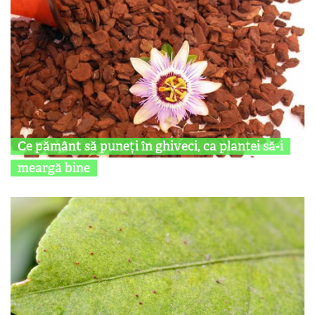
Ce pământ să puneți în ghiveci, ca plantei să-i
meargă bine