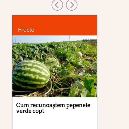
Fructe
In
Cum recunoaştem pepenele
Pă
verde copt
ne