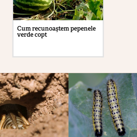
Cum recunoaştem pepenele
Es
verde copt
lal