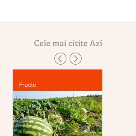
Cele mai citite Azi
Fructe
G