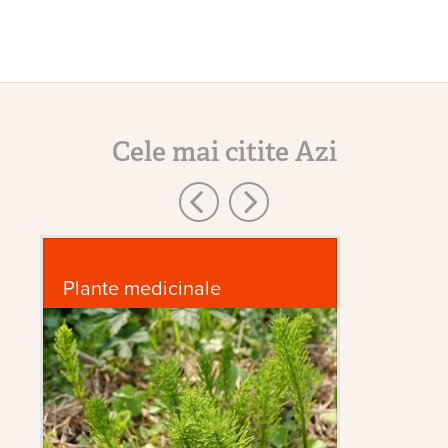
Cele mai citite Azi
Plante medicinale
Bo