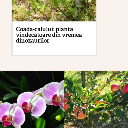
Coada-calului: planta
Ma
vindecătoare din vremea
sol
dinozaurilor
tr