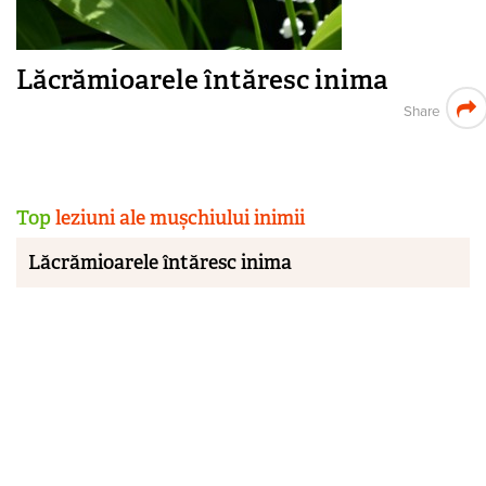
Lăcrămioarele întăresc inima
Share
Top
leziuni ale mușchiului inimii
Lăcrămioarele întăresc inima